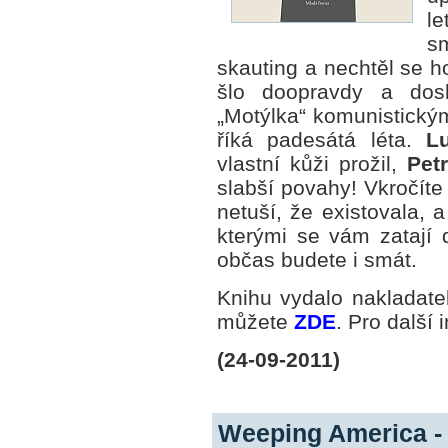
le
sm
skauting a nechtěl se ho
šlo doopravdy a dos
„Motýlka“ komunistickým
říká padesátá léta.
L
vlastní kůži prožil,
Pet
slabší povahy! Vkročíte
netuší, že existovala, 
kterými se vám zatají 
občas budete i smát.
Knihu vydalo nakladate
můžete
ZDE
. Pro další
(24-09-2011)
Weeping America - 