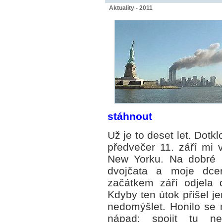
Aktuality - 2011
stáhnout
Už je to deset let. Dotk
předvečer 11. září mi v
New Yorku. Na dobré p
dvojčata a moje dce
začátkem září odjela 
Kdyby ten útok přišel je
nedomýšlet. Honilo se 
nápad: spojit tu n