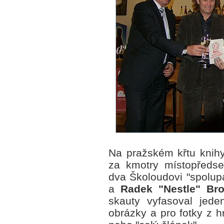
Na pražském křtu knihy
za kmotry místopřed
dva Školoudovi "spolup
a
Radek "Nestle" Br
skauty vyfasoval jeden
obrázky a pro fotky z h