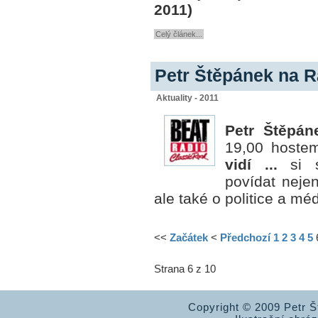
2011)
Celý článek...
Petr Štěpánek na R
Aktuality - 2011
Petr Štěpán
19,00 host
vidí ...
si
povídat nej
ale také o politice a méd
<<
Začátek
<
Předchozí
1
2
3
4
5
Strana 6 z 10
Copyright © 2009 Petr 