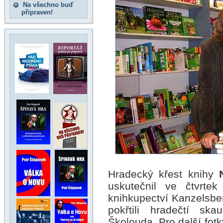
Na všechno buď
připraven!
Hradecký křest knihy
uskutečnil ve čtvrt
knihkupectví Kanzelsber
pokřtili hradečtí sk
Školouda. Pro další fotk