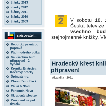
články 2013
články 2012
články 2011
články 2010
V sobotu
19. 
články 2009
Česká televiz
všechno buď
spisovatel...
stejnojmenné knížky. V
Reportáž psaná po
popravě
Pád modrého ptáka
Na všechno buď
připraven! - 2.
Hradecký křest kn
vydání
Kronika Bratrstva
připraven!
Kočkovy pracky
Špinavá hra
Aktuality - 2011
Plnou ParouBack
Válka o Novu
Fenomén Nova
Ukradená televize
Prezident na půl
úvazku