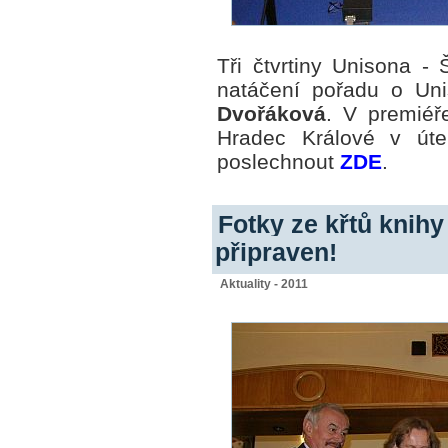
Tři čtvrtiny Unisona - 
natáčení pořadu o Un
Dvořáková
. V premiéř
Hradec Králové v úte
poslechnout
ZDE
.
Fotky ze křtů knih
připraven!
Aktuality - 2011