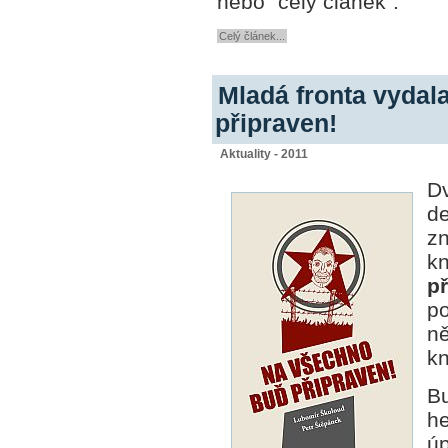
nebo "celý článek".
Celý článek...
Mladá fronta vydal
připraven!
Aktuality - 2011
D
de
z
k
př
p
n
kn
B
he
ú