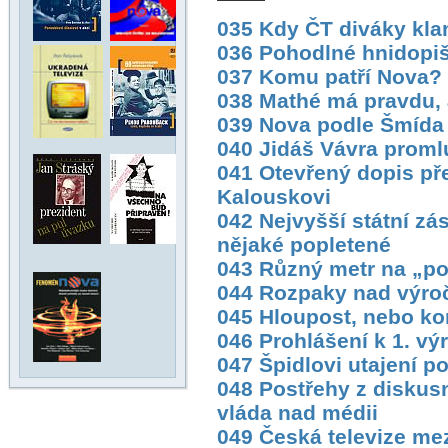
035 Kdy ČT diváky kla
036 Pohodlné hnidopiš
037 Komu patří Nova? 
038 Mathé má pravdu, a
039 Nova podle Šmída
040 Jidáš Vávra proml
041 Otevřený dopis p
Kalouskovi
042 Nejvyšší státní z
nějaké popletené
043 Různý metr na „p
044 Rozpaky nad výro
045 Hloupost, nebo k
046 Prohlášení k 1. vý
047 Špidlovi utajení p
048 Postřehy z diskus
vláda nad médii
049 Česká televize me