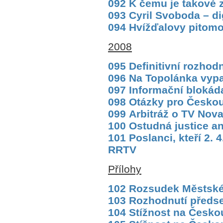
092 K čemu je takové 
093 Cyril Svoboda – di
094 Hvížďalovy pitomos
2008
095 Definitivní rozhodn
096 Na Topolánka vypa
097 Informační bloká
098 Otázky pro Českou 
099 Arbitráž o TV Nova:
100 Ostudná justice a
101 Poslanci, kteří 2. 
RRTV
Přílohy
102 Rozsudek Městské
103 Rozhodnutí předs
104 Stížnost na Českou