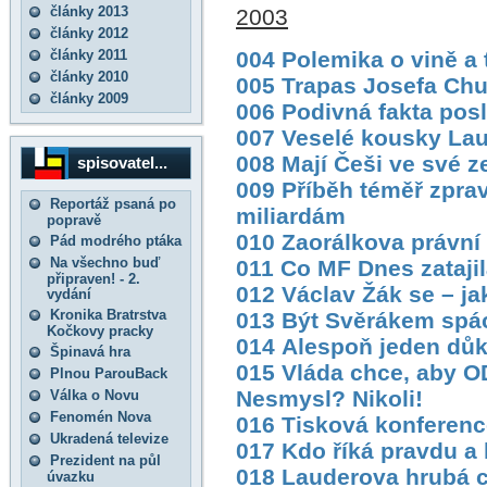
články 2013
2003
články 2012
004 Polemika o vině a 
články 2011
články 2010
005 Trapas Josefa Ch
články 2009
006 Podivná fakta po
007 Veselé kousky Lau
008 Mají Češi ve své 
spisovatel...
009 Příběh téměř zprav
Reportáž psaná po
miliardám
popravě
010 Zaorálkova právní
Pád modrého ptáka
Na všechno buď
011 Co MF Dnes zatajil
připraven! - 2.
012 Václav Žák se – ja
vydání
Kronika Bratrstva
013 Být Svěrákem sp
Kočkovy pracky
014 Alespoň jeden důk
Špinavá hra
015 Vláda chce, aby OD
Plnou ParouBack
Nesmysl? Nikoli!
Válka o Novu
Fenomén Nova
016 Tisková konferen
Ukradená televize
017 Kdo říká pravdu a 
Prezident na půl
018 Lauderova hrubá 
úvazku