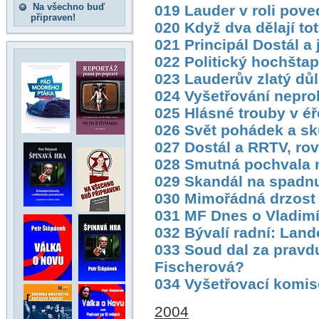
Na všechno buď
019 Lauder v roli pov
připraven!
020 Když dva dělají tot
021 Principál Dostál a
022 Politický hochšta
023 Lauderův zlatý dů
024 Vyšetřování nepro
025 Hlásné trouby v éře
026 Svět pohádek a sk
027 Dostál a RRTV, ro
028 Smutná pochvala m
029 Skandál na spadn
030 Mimořádná drzost
031 MF Dnes o Vladim
032 Bývalí radní: Land
033 Soud dal za pravd
Fischerová?
034 Vyšetřovací komis
2004