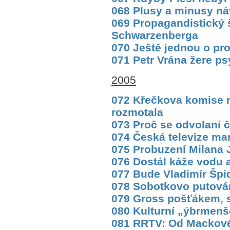
068 Plusy a minusy n
069 Propagandistický 
Schwarzenberga
070 Ještě jednou o pr
071 Petr Vrána žere ps
2005
072 Křečkova komise 
rozmotala
073 Proč se odvolaní 
074 Česká televize man
075 Probuzení Milana
076 Dostál káže vodu a
077 Bude Vladimír Špi
078 Sobotkovo putován
079 Gross pošťákem, s
080 Kulturní „ýbrmenš
081 RRTV: Od Mackov