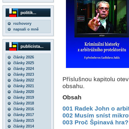
politik...
rozhovory
napsali o mně
publicista...
články 2026
články 2025
články 2024
články 2023
Příslušnou kapitolu otevř
články 2022
obsahu.
články 2021
články 2020
Obsah
články 2019
články 2018
001 Radek John o arbi
články 2016
002 Musím sníst mikr
články 2017
články 2015
003 Proč Špinavá hra?
články 2014