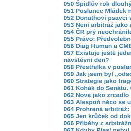
050 Špidlův rok dlouh
051 Poslanec Mládek na
052 Donathovi psavci 
053 Není arbitráž jako 
054 ČR prý neochránila
055 Právo: Předvolební
056 Diag Human a CME: 
057 Existuje ještě jede
návštěvní den?
058 Přestřelka v pos
059 Jak jsem byl „od
060 Strategie jako trag
061 Kohák do Senátu. 
062 Nova jako zrcadlo
063 Alespoň něco se u
064 Prohraná arbitráž
065 Jen krůček od dok
066 Příběhy z arbitráž
067 Kdyby Plesl nebyl