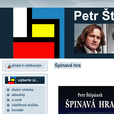
Špinavá hra
přidat k oblíbeným
vyberte si...
titulní stránka
aktuality
o mně
zásilková služba
kontakt