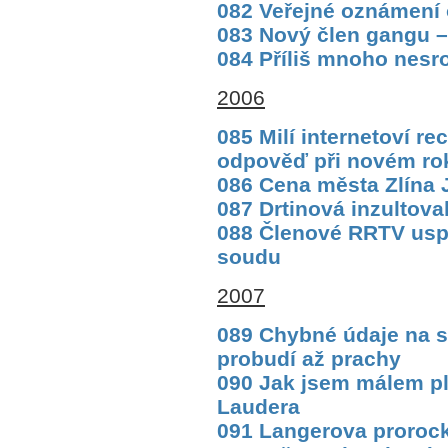
082 Veřejné oznámení
083 Nový člen gangu 
084 Příliš mnoho nesr
2006
085 Milí internetoví r
odpověď při novém ro
086 Cena města Zlína
087 Drtinová inzultova
088 Členové RRTV uspě
soudu
2007
089 Chybné údaje na 
probudí až prachy
090 Jak jsem málem pl
Laudera
091 Langerova prorock