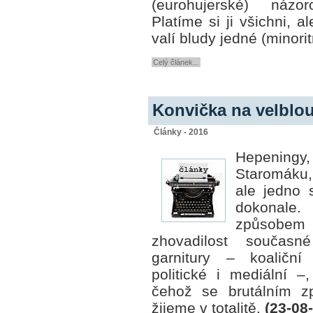
(eurohujerské) názo
Platíme si ji všichni, 
valí bludy jedné (minorit
Celý článek...
Konvička na velblou
Články - 2016
Hepeningy,
Staromáku,
ale jedno 
dokonal
způsobem 
zhovadilost současn
garnitury – koaliční 
politické i mediální –
čehož se brutálním z
žijeme v totalitě.
(23-08