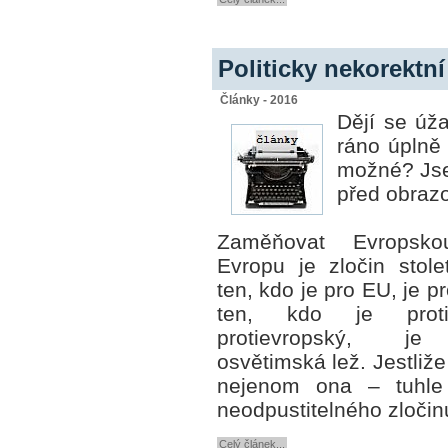
Politicky nekorektn
Články - 2016
Dějí se úža
ráno úplně 
možné? Jse
před obraz
Zaměňovat Evropsk
Evropu je zločin stole
ten, kdo je pro EU, je p
ten, kdo je pro
protievropský, je
osvětimská lež. Jestliž
nejenom ona – tuhle 
neodpustitelného zločin
Celý článek...