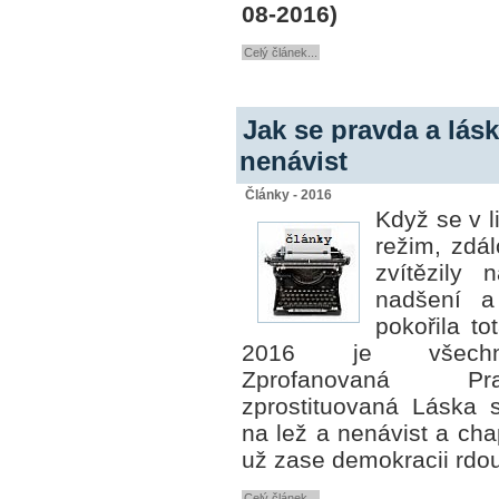
08-2016)
Celý článek...
Jak se pravda a lásk
nenávist
Články - 2016
Když se v l
režim, zdá
zvítězily 
nadšení a
pokořila to
2016 je všechn
Zprofanovaná 
zprostituovaná Láska 
na lež a nenávist a chap
už zase demokracii rdou
Celý článek...