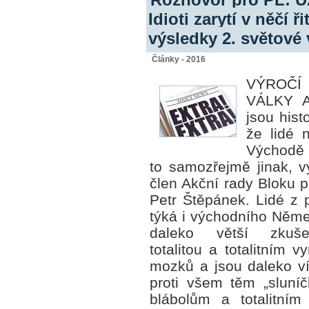
Idioti zarytí v něčí ř
výsledky 2. světové 
Články - 2016
VÝROČ
VÁLKY An
jsou hist
že lidé 
Východě ž
to samozřejmě jinak, vy
člen Akční rady Bloku p
Petr Štěpánek. Lidé z 
týká i východního Něme
daleko větší zkuš
totalitou a totalitním 
mozků a jsou daleko v
proti všem těm „sluní
blábolům a totalitním