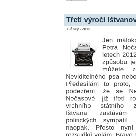
Třetí výročí Ištvano
Články - 2016
Jen málok
Petra Neč
letech 2012
způsobu jeh
můžete zk
Neviditelného psa neb
Předesílám to proto, a
podezření, že se N
Nečasové, již třetí r
vrchního
státního 
Ištvana, zastávám
politických sympatií
naopak. Přesto nyní
rozsudků volám: Bravo