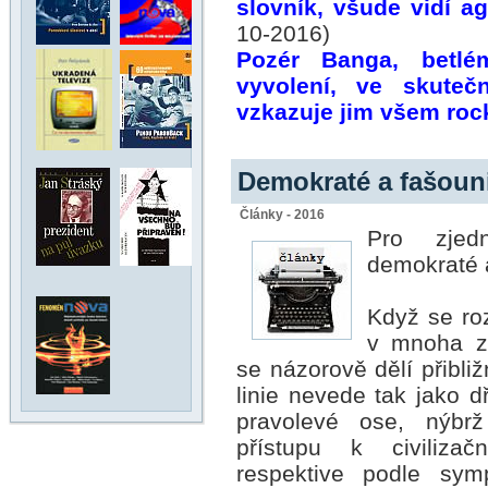
slovník, všude vidí a
10-2016)
Pozér Banga, betlé
vyvolení, ve skutečn
vzkazuje jim všem roc
Demokraté a fašoun
Články - 2016
Pro zjed
demokraté a
Když se ro
v mnoha ze
se názorově dělí přibli
linie nevede tak jako d
pravolevé ose, nýbr
přístupu k civiliza
respektive podle symp