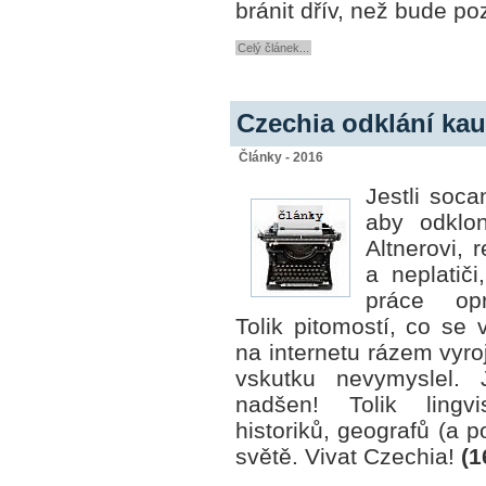
bránit dřív, než bude p
Celý článek...
Czechia odklání kau
Články - 2016
Jestli soca
aby odklo
Altnerovi, 
a neplatič
práce opr
Tolik pitomostí, co se
na internetu rázem vyroj
vskutku nevymyslel.
nadšen! Tolik lingvis
historiků, geografů (a
světě. Vivat Czechia!
(1