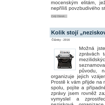
mocenským elitám, jež
nepříliš povzbudivého s
Celý článek...
Kolik stojí „nezisk
Články - 2016
Možná jste
zprávách t
mezilids
seznamov
původu, n
organizuje jejich vzáj
Prostě k vám přijde na 
spolu, pojíte a případn
zprávy jsem rovněž za
vymyslel
a zprostře
nezisková organizac