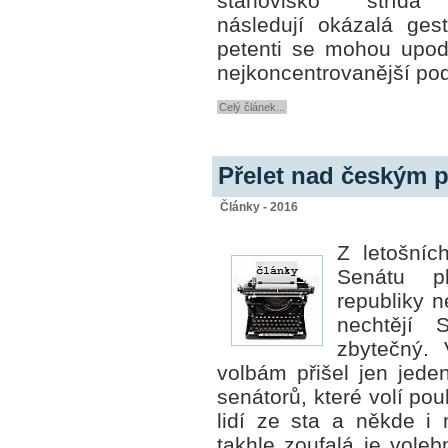
stanovisko střídá 
následují okázalá ges
petenti se mohou upodp
nejkoncentrovanější po
Celý článek...
Přelet nad českým 
Články - 2016
Z letošníc
Senátu p
republiky 
nechtějí 
zbytečný. 
volbám přišel jen jeden
senátorů, které volí
pou
lidí ze sta a někde i
takhle zoufalá je voleb