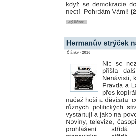
když se demokracie dovo
nectí. Pohrdám Vámi!
(
Celý článek...
Hermanův strýček na
Články - 2016
Nic se nez
přišla da
Nenávisti, 
Pravda a Lá
přes kopírá
načež hoši a děvčata, c
různých politických st
vystartují a jako na pov
Noviny, televize, časopi
prohlášení střídá 