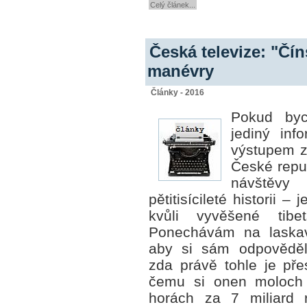
Celý článek...
Česká televize: "Čí
manévry
Články - 2016
Pokud byc
jediný info
výstupem z
České repu
návštěvy
pětitisícileté historii –
kvůli vyvěšené tib
Ponechávám na laskav
aby si sám odpověděl
zda právě tohle je pře
čemu si onen moloch
horách za 7 miliard 