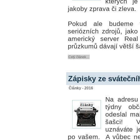
kterých j
jakoby zprava či zleva.
Pokud ale budeme 
seriózních zdrojů, jako
americký server Real 
průzkumů dávají větší š
Celý článek...
Zápisky ze svátečn
Články - 2016
Na adresu 
týdny obč
odeslal mai
šašci!
uznáváte j
po vašem. A vůbec nej