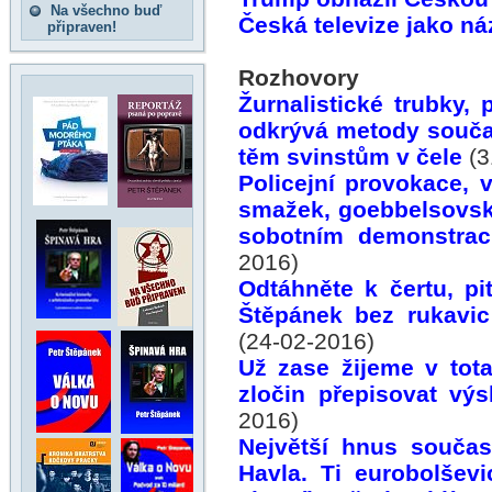
Na všechno buď
Česká televize jako ná
připraven!
Rozhovory
Žurnalistické trubky, p
odkrývá metody součas
těm svinstům v čele
(3
Policejní provokace, 
smažek, goebbelsovsk
sobotním demonstrac
2016)
Odtáhněte k čertu, pi
Štěpánek bez rukavi
(24-02-2016)
Už zase žijeme v totali
zločin přepisovat výs
2016)
Největší hnus současn
Havla. Ti eurobolševi