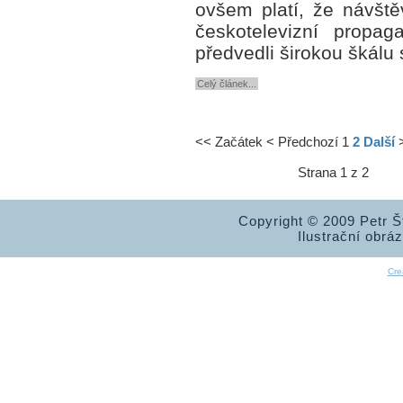
ovšem platí, že návště
českotelevizní propag
předvedli širokou škálu
Celý článek...
<<
Začátek
<
Předchozí
1
2
Další
Strana 1 z 2
Copyright © 2009 Petr 
Ilustrační obrá
Cre