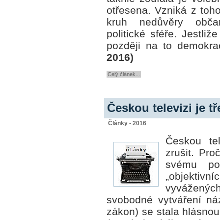
otřesena. Vzniká z toh
kruh nedůvěry obč
politické sféře. Jestli
později na to demokra
2016)
Celý článek...
Českou televizi je tř
Články - 2016
Českou tel
zrušit. Pro
svému pos
„objektivn
vyvážených
svobodné vytváření náz
zákon) se stala
hlásnou