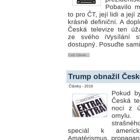
Pobavilo m
to pro ČT, její lidi a jej
krásně definiční. A dopl
Česká televize ten úž
ze svého iVysílání s
dostupný. Posuďte sam
Celý článek...
Trump obnažil Česko
Články - 2016
Pokud by
Česká te
noci z 
omylu.
strašnéh
speciál k americk
Amatérismus, propagand