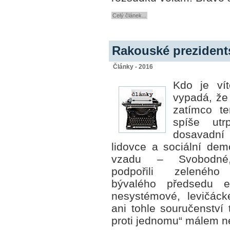
Celý článek...
Rakouské prezident
Články - 2016
Kdo je ví
vypadá, že 
zatímco te
spíše utr
dosavadní
lidovce a sociální demo
vzadu – Svobodné,
podpořili zeleného 
bývalého předsedu ext
nesystémové, levičáck
ani tohle souručenství 
proti jednomu“ málem n