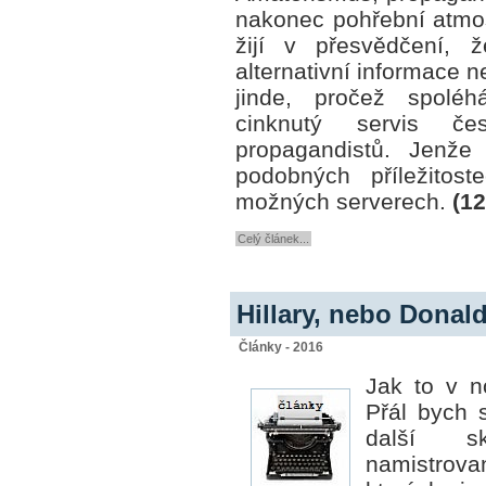
nakonec pohřební atmo
žijí v přesvědčení, ž
alternativní
informace n
jinde, pročež spolé
cinknutý servis česk
propagandistů. Jenž
podobných příležitos
možných serverech.
(12
Celý článek...
Hillary, nebo Donal
Články - 2016
Jak to v n
Přál bych 
další s
namistrov