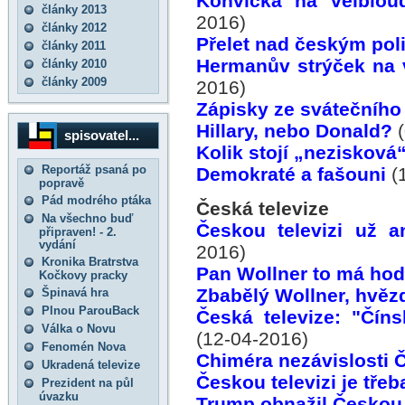
Konvička na velblou
články 2013
2016)
články 2012
Přelet nad českým pol
články 2011
Hermanův strýček na v
články 2010
články 2009
2016)
Zápisky ze svátečního
Hillary, nebo Donald?
(
spisovatel...
Kolik stojí „nezisková
Reportáž psaná po
Demokraté a fašouni
(
popravě
Pád modrého ptáka
Česká televize
Na všechno buď
Českou televizi už a
připraven! - 2.
vydání
2016)
Kronika Bratrstva
Pan Wollner to má hod
Kočkovy pracky
Zbabělý Wollner, hvě
Špinavá hra
Plnou ParouBack
Česká televize: "Čín
Válka o Novu
(12-04-2016)
Fenomén Nova
Chiméra nezávislosti Č
Ukradená televize
Českou televizi je třeb
Prezident na půl
úvazku
Trump obnažil Českou 