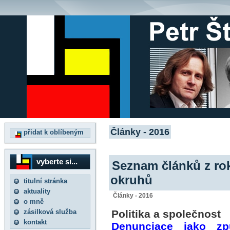
Články - 2016
přidat k oblíbeným
vyberte si...
Seznam článků z ro
okruhů
titulní stránka
aktuality
Články - 2016
o mně
zásilková služba
Politika a společnost
kontakt
Denunciace jako zp