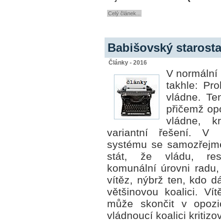
Celý článek...
Babišovský starosta 
Články - 2016
V normální 
takhle: Pr
vládne. Te
přičemž opo
vládne, k
variantní řešení. V
systému se
samozřejm
stát, že vládu, res
komunální úrovni radu,
vítěz, nýbrž ten, kdo 
většinovou koalici. Ví
může skončit v opozi
vládnoucí koalici kritizo