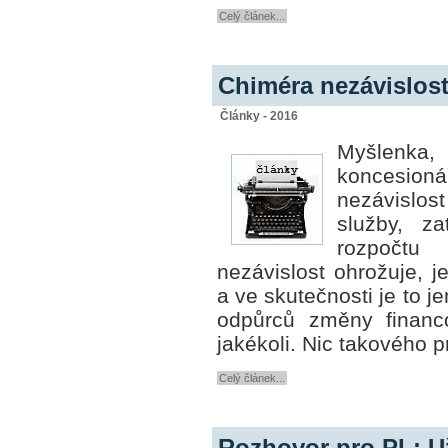
Celý článek...
Chiméra nezávislost
Články - 2016
Myšlen
koncesion
nezávislos
služby, za
rozpočtu
j
nezávislost ohrožuje, je
a ve skutečnosti je to j
odpůrců změny financo
jakékoli. Nic takového p
Celý článek...
Rozhovor pro PL: Už 