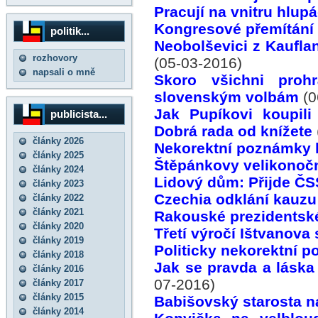
Pracují na vnitru hlup
Kongresové přemítání
politik...
Neobolševici z Kauflan
rozhovory
(05-03-2016)
napsali o mně
Skoro všichni proh
slovenským volbám
(0
Jak Pupíkovi koupili
publicista...
Dobrá rada od knížete
články 2026
Nekorektní poznámky k
články 2025
Štěpánkovy velikonočn
články 2024
Lidový dům: Přijde Č
články 2023
Czechia odklání kauzu
články 2022
články 2021
Rakouské prezidentsk
články 2020
Třetí výročí Ištvanova 
články 2019
Politicky nekorektní p
články 2018
Jak se pravda a láska
články 2016
07-2016)
články 2017
články 2015
Babišovský starosta na
články 2014