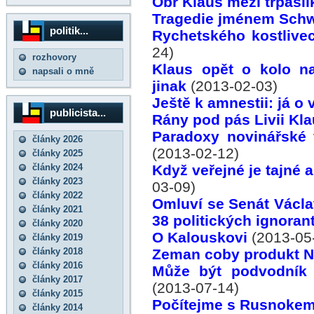
Obr Klaus mezi trpaslí
Tragedie jménem Sch
politik...
Rychetského kostlive
24)
rozhovory
Klaus opět o kolo n
napsali o mně
jinak
(2013-02-03)
Ještě k amnestii: já o 
publicista...
Rány pod pás Livii Kl
Paradoxy novinářské 
články 2026
(2013-02-12)
články 2025
články 2024
Když veřejné je tajné 
články 2023
03-09)
články 2022
Omluví se Senát Václa
články 2021
38 politických ignoran
články 2020
O Kalouskovi
(2013-05
články 2019
články 2018
Zeman coby produkt N
články 2016
Může být podvodník
články 2017
(2013-07-14)
články 2015
Počítejme s Rusnoke
články 2014