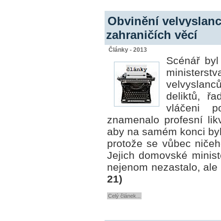
Obvinění velvyslanc
zahraničích věcí
Články - 2013
Scénář byl
ministerst
velvyslanců
deliktů, ř
vláčeni 
znamenalo profesní likv
aby na samém konci
by
protože se vůbec ničeho
Jejich domovské ministe
nejenom nezastalo, ale s
21)
Celý článek...