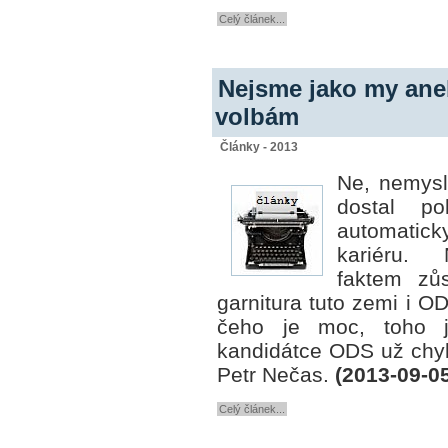
Celý článek...
Nejsme jako my ane
volbám
Články - 2013
Ne, nemysl
dostal p
automaticky
kariéru. 
faktem zů
garnitura tuto zemi i O
čeho je moc, toho j
kandidátce ODS už chy
Petr Nečas.
(2013-09-0
Celý článek...