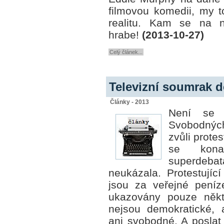
filmovou komedii, my 
realitu. Kam se na 
hrabe!
(2013-10-27)
Celý článek...
Televizní soumrak 
Články - 2013
Není se p
Svobodných,
zvůli prote
se konal
superdeb
neukázala. Protestujíc
jsou za veřejné peníze
ukazovány pouze někt
nejsou demokratické,
ani svobodné. A poslat 