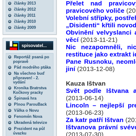
Přelet nad pravic
články 2013
články 2012
pravicového voliče
(20
články 2011
Volební střípky, postře
články 2010
„Disidenti“ křtili nov
články 2009
Obvinění velvyslanci 
věcí
(2013-11-21)
spisovatel...
Nic nezapomněli, ni
restituce jako extrakt
Reportáž psaná po
Pane Rusnoku, neomlo
popravě
Pád modrého ptáka
jiní
(2013-12-08)
Na všechno buď
připraven! - 2.
vydání
Kauza Ištvan
Kronika Bratrstva
Svět podle Ištvana 
Kočkovy pracky
(2013-06-14)
Špinavá hra
Lincoln – nejlepší p
Plnou ParouBack
Válka o Novu
(2013-06-23)
Fenomén Nova
Za katr patří Ištvan
(20
Ukradená televize
Ištvanova právní svév
Prezident na půl
úvazku
(2013-07-30)