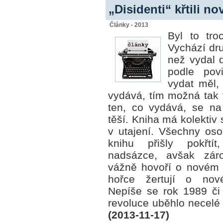
„Disidenti“ křtili 
Články - 2013
Byl to tro
Vychází dru
než vydal d
podle pov
vydat měl, 
vydává, tím možná tak 
ten, co vydává, se na
těší. Kniha má kolektiv s
v utajení. Všechny oso
knihu přišly pokřtí
nadsázce, avšak zár
vážně hovoří o novém 
hořce žertují o nov
Nepíše se rok 1989 či
revoluce uběhlo necelé č
(2013-11-17)