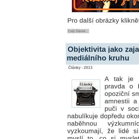
Pro další obrázky klikně
Celý článek...
Objektivita jako za
mediálního kruhu
Články - 2013
A tak je o
pravda o E
opoziční s
amnestii a
puči v soc
nabulíkuje dopředu ok
naběhnou
výzkumníc
vyzkoumají, že lidé s
myslí to, co si mysle