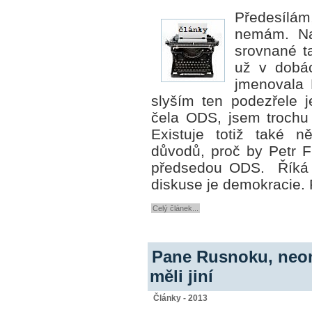
Předesílám,
nemám. Na
srovnané ta
už v dobác
jmenovala 
slyším ten podezřele j
čela ODS, jsem
trochu
Existuje totiž také n
důvodů, proč by Petr F
předsedou ODS. Říká s
diskuse je demokracie. 
Celý článek...
Pane Rusnoku, neom
měli jiní
Články - 2013