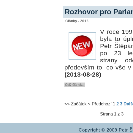
Rozhovor pro Parlam
Články - 2013
V roce 199
byla to úpl
Petr Štěpá
po 23 le
strany od
především to, co vše v n
(2013-08-28)
Celý článek...
<<
Začátek
<
Předchozí
1
2
3
Dalš
Strana 1 z 3
Copyright © 2009 Petr 