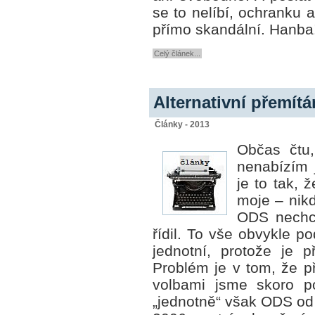
se to nelíbí, ochranku a 
přímo skandální. Hanba
Celý článek...
Alternativní přemít
Články - 2013
Občas čtu,
nenabízím j
je to tak, 
moje – nik
ODS nechce
řídil. To vše obvykle 
jednotní, protože je p
Problém je v tom, že p
volbami jsme skoro po
„jednotně“ však ODS od