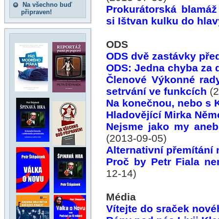
Na všechno buď
Prokurátorská blamáž
připraven!
si Ištvan kulku do hla
ODS
ODS dvě zastávky pře
ODS: Jedna chyba za 
Členové Výkonné rady
setrvání ve funkcích
(2
Na konečnou, nebo s 
Hladovějící Mirka Ně
Nejsme jako my aneb
(2013-09-05)
Alternativní přemítání
Proč by Petr Fiala n
12-14)
Média
Vítejte do sraček nové