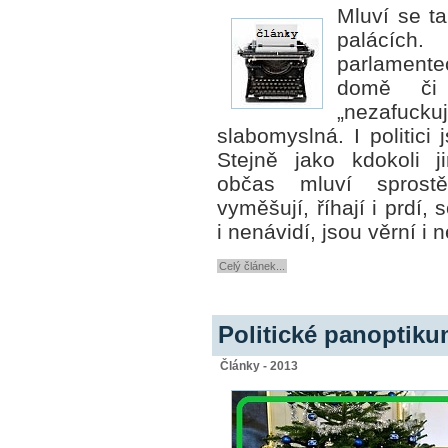
Mluví se ta
palácích
parlamente
domě či 
„nezafuckuj
slabomyslná. I politici 
Stejně jako kdokoli ji
občas mluví sprostě
vyměšují, říhají i prdí, s
i nenávidí, jsou věrní i 
Celý článek...
Politické panoptiku
Články - 2013