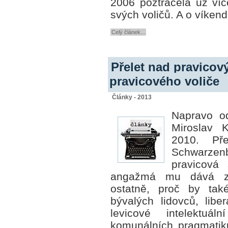
2006 poztrácela už víc
svých voličů. A o víkend
Celý článek...
Přelet nad pravico
pravicového voliče
Články - 2013
Napravo o
Miroslav 
2010. Př
Schwarze
pravicová 
angažmá mu dává 
ostatně, proč by tak
bývalých lidovců, libe
levicové intelektuá
komunálních pragmatik