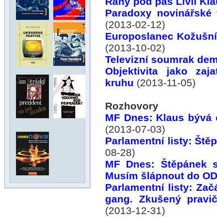
Rány pod pás Livii Kl
Paradoxy novinářské 
(2013-02-12)
Europoslanec Kožušník
(2013-10-02)
Televizní soumrak de
Objektivita jako zaj
kruhu
(2013-11-05)
Rozhovory
MF Dnes: Klaus bývá o
(2013-07-03)
Parlamentní listy: Ště
08-28)
MF Dnes: Štěpánek se
Musím šlápnout do OD
Parlamentní listy: Začá
gang. Zkušený pravič
(2013-12-31)