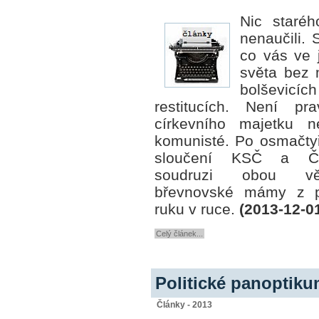
Nic staré
nenaučili. 
co vás ve 
světa bez 
bolševicích
restitucích. Není p
církevního
majetku n
komunisté. Po osmačty
sloučení KSČ a ČS
soudruzi obou vě
břevnovské mámy z p
ruku v ruce.
(2013-12-0
Celý článek...
Politické panoptiku
Články - 2013