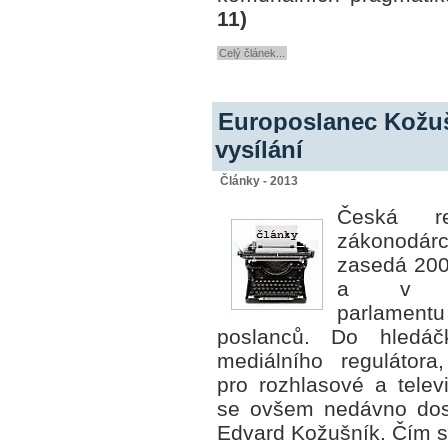
11)
Celý článek...
Europoslanec Kožuš
vysílání
Články - 2013
Česká r
zákonodá
zasedá 200
a v Ev
parlam
poslanců. Do hledáč
mediálního regulátora
pro rozhlasové a televi
se ovšem nedávno dost
Edvard Kožušník. Čím si