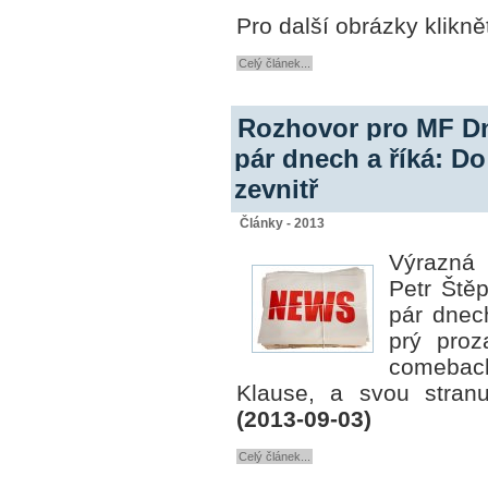
Pro další obrázky klikně
Celý článek...
Rozhovor pro MF Dne
pár dnech a říká: 
zevnitř
Články - 2013
Výrazná
Petr Štěp
pár dnech
prý pro
comeb
Klause, a svou stranu 
(2013-09-03)
Celý článek...