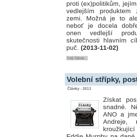
proti (ex)politikům, jej
vedlejším produkte
zemi.
Možná je to ale
neboť je docela dob
onen vedlejší pro
skutečnosti hlavním c
puč.
(2013-11-02)
Celý článek...
Volební střípky, pos
Články - 2013
Získat po
snadné. N
ANO a jme
Andreje, 
kroužkují
Eddie Murphy na dané 