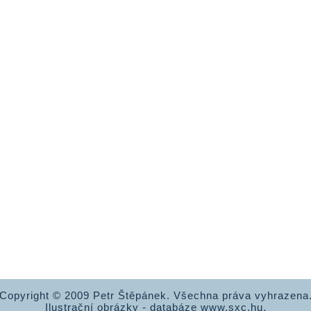
Copyright © 2009 Petr Štěpánek. Všechna práva vyhrazena
Ilustrační obrázky - databáze www.sxc.hu.