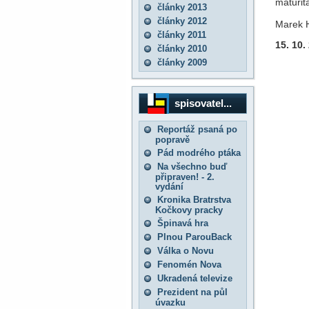
maturit
články 2013
články 2012
Marek H
články 2011
15. 10.
články 2010
články 2009
spisovatel...
Reportáž psaná po
popravě
Pád modrého ptáka
Na všechno buď
připraven! - 2.
vydání
Kronika Bratrstva
Kočkovy pracky
Špinavá hra
Plnou ParouBack
Válka o Novu
Fenomén Nova
Ukradená televize
Prezident na půl
úvazku