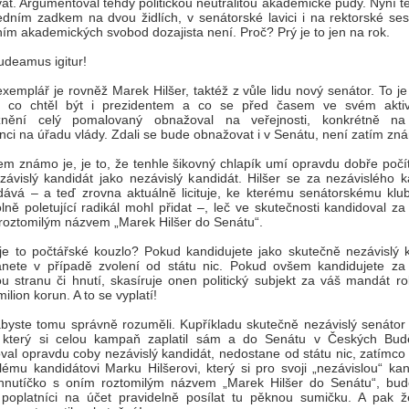
vat. Argumentoval tehdy politickou neutralitou akademické půdy. Nyní 
edním zadkem na dvou židlích, v senátorské lavici i na rektorské sesl
ím akademických svobod dozajista není. Proč? Prý je to jen na rok.
udeamus igitur!
xemplář je rovněž Marek Hilšer, taktéž z vůle lidu nový senátor. To je
k, co chtěl být i prezidentem a co se před časem ve svém aktiv
znění celý pomalovaný obnažoval na veřejnosti, konkrétně na
nci na úřadu vlády. Zdali se bude obnažovat i v Senátu, není zatím zn
m známo je, je to, že tenhle šikovný chlapík umí opravdu dobře počít
ezávislý kandidát jako nezávislý kandidát. Hilšer se za nezávislého 
dává – a teď zrovna aktuálně licituje, ke kterému senátorskému klu
lně poletující radikál mohl přidat –, leč ve skutečnosti kandidoval za 
 roztomilým názvem „Marek Hilšer do Senátu“.
e to počtářské kouzlo? Pokud kandidujete jako skutečně nezávislý k
anete v případě zvolení od státu nic. Pokud ovšem kandidujete za
kou stranu či hnutí, skasíruje onen politický subjekt za váš mandát r
ilion korun. A to se vyplatí!
byste tomu správně rozuměli. Kupříkladu skutečně nezávislý senátor 
, který si celou kampaň zaplatil sám a do Senátu v Českých Budě
val opravdu coby nezávislý kandidát, nedostane od státu nic, zatímco
lému kandidátovi Marku Hilšerovi, který si pro svoji „nezávislou“ ka
l hnutíčko s oním roztomilým názvem „Marek Hilšer do Senátu“, b
poplatníci na účet pravidelně posílat tu pěknou sumičku. A pak ž