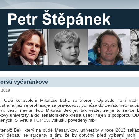
orští vyčuránkové
- 2018
uji ODS ke zvolení Mikuláše Beka senátorem. Opravdu není nad 
ká strana, jež se prohlašuje za pravicovou, pomůže do Senátu neomarx
ovi. Jestli nevíte, kdo Mikuláš Bek je, tak vězte, že je to rektor 
ovy univerzity a do senátorského křesla usedl nejen s podporou OD
lených, STANu a TOP 09. Vskutku povedený mix!
 tentýž Bek, který na půdě Masarykovy univerzity v roce 2013 zakáza
vi debatu se studenty s tím, že by dotyčný před volbami mohl 