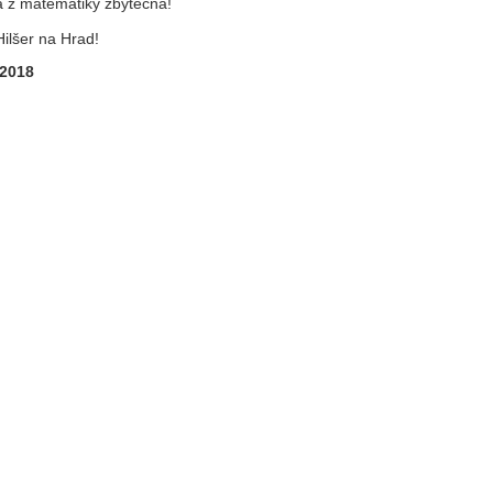
a z matematiky zbytečná!
ilšer na Hrad!
 2018