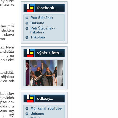
tedy bude
i, ale to
facebook...
Petr Štěpánek
Unisono
 ten milý
Petr Štěpánek -
istickém
Trikolora
 tiskové
Trikolora
ámo.
at. Není
kandidáta
výběr z foto...
bu by se
politické
andidát,
 nějakou
ok co rok
Ladislav
jovicích
odkazy...
 pseudo-
ndidaturu
Můj kanál YouTube
udeme my
Unisono
e je prý