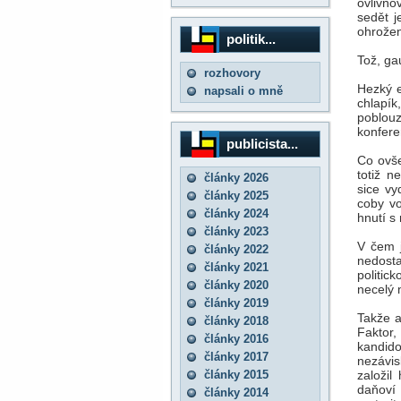
ovlivňo
sedět j
ohrožen
politik...
Tož, ga
rozhovory
Hezký e
napsali o mně
chlapí
poblou
konfere
publicista...
Co ovše
totiž n
články 2026
sice vy
články 2025
coby vo
články 2024
hnutí s
články 2023
V čem j
články 2022
nedost
články 2021
politic
články 2020
necelý m
články 2019
Takže a
články 2018
Faktor
články 2016
kandido
články 2017
nezávis
články 2015
založi
daňoví 
články 2014