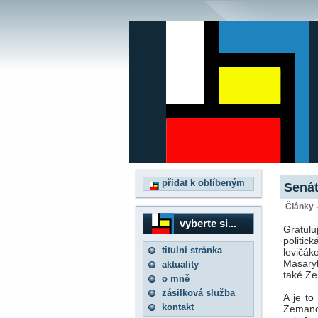
přidat k oblíbeným
Senát
Články 
vyberte si...
Gratul
politic
titulní stránka
levičák
Masaryk
aktuality
také Ze
o mně
zásilková služba
A je to
kontakt
Zemano