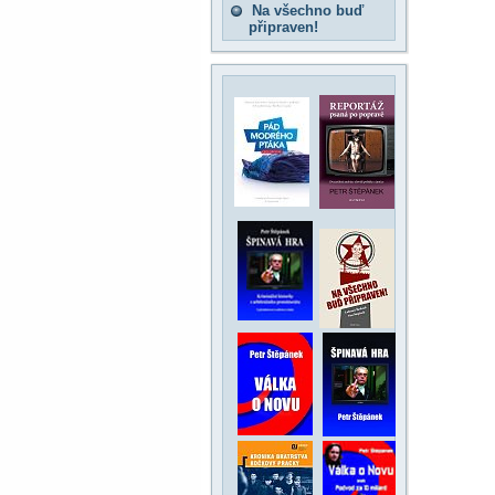
Na všechno buď
připraven!