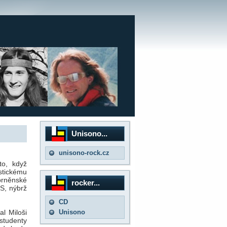
Unisono...
unisono-rock.cz
to, když
istickému
brněnské
rocker...
S, nýbrž
CD
Unisono
l Miloši
studenty