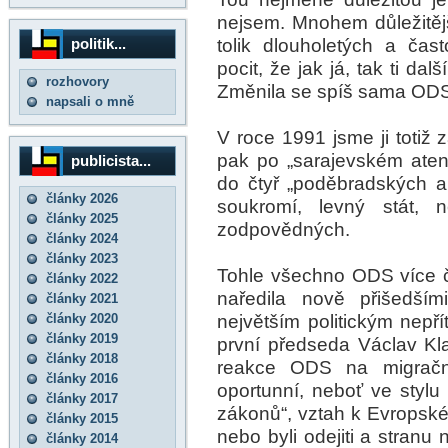
nejsem. Mnohem důležitějš
tolik dlouholetých a ča
politik...
pocit, že jak já, tak ti dal
rozhovory
Změnila se spíš sama OD
napsali o mně
V roce 1991 jsme ji totiž z
pak po „sarajevském aten
publicista...
do čtyř „poděbradských a
články 2026
soukromí, levný stát, n
články 2025
zodpovědných.
články 2024
články 2023
Tohle všechno ODS více č
články 2022
naředila nově přišedší
články 2021
největším politickým nepří
články 2020
články 2019
první předseda Václav Kl
články 2018
reakce ODS na migrační 
články 2016
oportunní, neboť ve stylu
články 2017
zákonů“, vztah k Evropské 
články 2015
nebo byli odejiti a stranu n
články 2014