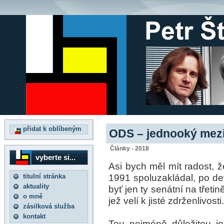
přidat k oblíbeným
ODS – jednooký mezi
Články - 2018
vyberte si...
Asi bych měl mít radost, ž
1991 spoluzakládal, po dev
titulní stránka
aktuality
byť jen ty senátní na třeti
o mně
jež velí k jisté zdrženlivosti.
zásilková služba
kontakt
Tou nejméně důležitou je