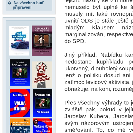
jejichž názory se v mnohém
Na všechno buď
nemuselo být úplně ke š
připraven!
musely mít také rovnoprá
uvnitř ODS je stále ještě 
mladým Klausem názor
marginalizován, respektiv
do SPD.
Jiný příklad. Nabídku k
nedostane kupříkladu p
ukotvený, dlouholetý soupu
jenž o politiku dosud ani
zatímco levicový aktivista
obnažuje, na koni, rozumě
Přes všechny výhrady to 
zvláště pak, pokud v její
Jaroslav Kubera, Jarosl
svým názorovým ustrojen
směřování. To, co mě ve