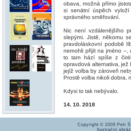
obava, možná přímo jisto
si senátní úspěch vylož
správného směřování.
Nic není vzdálenějšího 
slepými. Jistě, někomu s
pravdoláskovní podobě líbí
nemohli přijít na jméno –,
to tam hází spíše z čiré
opravdová alternativa, jež b
jejíž volba by zároveň ne
Prostě volba nikoli dobra,
Kdysi to tak nebývalo.
14. 10. 2018
Copyright © 2009 Petr 
Ilustrační obrá