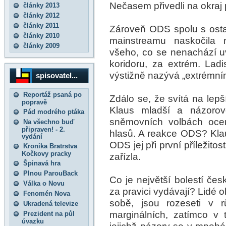
Nečasem přivedli na okraj 
články 2013
články 2012
články 2011
Zároveň ODS spolu s ostat
články 2010
mainstreamu naskočila n
články 2009
všeho, co se nenachází u
koridoru, za extrém. Ladi
výstižně nazývá „extrémní
spisovatel...
Reportáž psaná po
Zdálo se, že svítá na lep
popravě
Klaus mladší a názorově
Pád modrého ptáka
sněmovních volbách ocen
Na všechno buď
připraven! - 2.
hlasů. A reakce ODS? Klau
vydání
ODS jej při první příležitos
Kronika Bratrstva
Kočkovy pracky
zařízla.
Špinavá hra
Plnou ParouBack
Co je největší bolestí čes
Válka o Novu
za pravici vydávají? Lidé o
Fenomén Nova
sobě, jsou rozeseti v r
Ukradená televize
marginálních, zatímco v t
Prezident na půl
úvazku