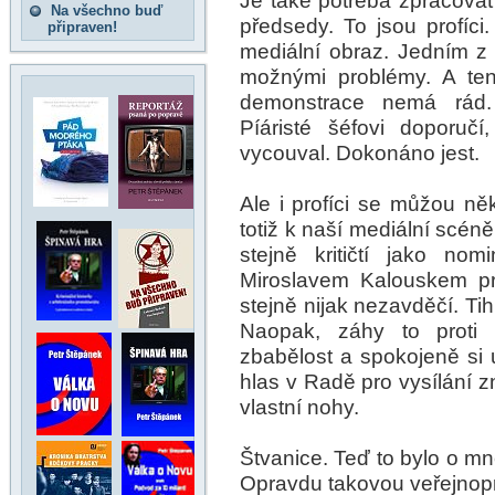
Je také potřeba zpracovat
Na všechno buď
předsedy. To jsou profíci.
připraven!
mediální obraz. Jedním z 
možnými problémy. A ten
demonstrace nemá rád. 
Píáristé šéfovi doporuč
vycouval. Dokonáno jest.
Ale i profíci se můžou něk
totiž k naší mediální scén
stejně kritičtí jako no
Miroslavem Kalouskem pro
stejně nijak nezavděčí. Tih
Naopak, záhy to proti 
zbabělost a spokojeně si u
hlas v Radě pro vysílání z
vlastní nohy.
Štvanice. Teď to bylo o mn
Opravdu takovou veřejnopr