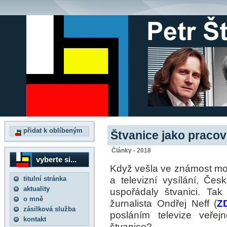
přidat k oblíbeným
Štvanice jako pracov
Články - 2018
vyberte si...
Když vešla ve známost mo
a televizní vysílání, Čes
titulní stránka
aktuality
uspořádaly štvanici. Ta
o mně
žurnalista Ondřej Neff (
Z
zásilková služba
posláním televize veřej
kontakt
štvanice?