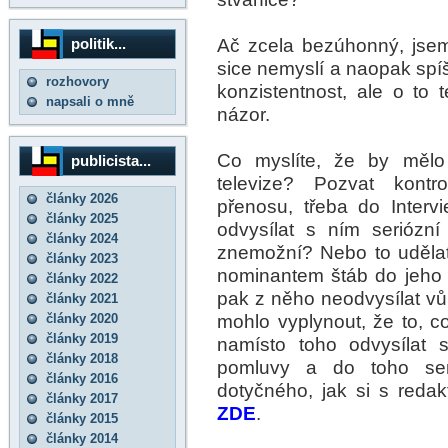
Ač zcela bezúhonný, jsem 
politik...
sice nemyslí a naopak spíš
rozhovory
konzistentnost, ale o to
napsali o mně
názor.
Co myslíte, že by mělo 
publicista...
televize? Pozvat kont
články 2026
přenosu, třeba do Interv
články 2025
odvysílat s ním seriózn
články 2024
znemožní? Nebo to udělat 
články 2023
nominantem štáb do jeho b
články 2022
pak z něho neodvysílat vů
články 2021
mohlo vyplynout, že to, c
články 2020
články 2019
namísto toho odvysílat s
články 2018
pomluvy a do toho sem 
články 2016
dotyčného, jak si s reda
články 2017
ZDE
.
články 2015
články 2014