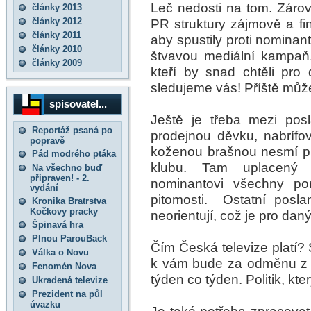
Leč nedosti na tom. Zárove
články 2013
články 2012
PR struktury zájmově a fi
články 2011
aby spustily proti nominant
články 2010
štvavou mediální kampaň.
články 2009
kteří by snad chtěli pro 
sledujeme vás! Příště můžet
spisovatel...
Ještě je třeba mezi posl
Reportáž psaná po
prodejnou děvku, nabrífo
popravě
koženou brašnou nesmí pro
Pád modrého ptáka
klubu. Tam uplacený 
Na všechno buď
připraven! - 2.
nominantovi všechny pom
vydání
pitomosti. Ostatní posl
Kronika Bratrstva
Kočkovy pracky
neorientují, což je pro dan
Špinavá hra
Plnou ParouBack
Čím Česká televize platí?
Válka o Novu
k vám bude za odměnu z 
Fenomén Nova
týden co týden. Politik, kter
Ukradená televize
Prezident na půl
úvazku