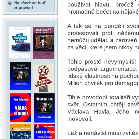
Na všechno buď
používat hlavu, pročež
připraven!
hromadně bečet na nějaké
A tak se na pondělí svol
protestovali proti něče
nemůžu udělat, a zároveň
za věci, které jsem nikdy n
Tohle prostě nevymyslíš
podpásová argumentace, 
lidské vlastnosti na poch
Milion chvilek pro demagogi
Tihle novodobí totalitáři 
svět. Ostatním chtějí zav
Václava Havla. Jeho n
inovovali:
Lež a nenávist musí zvítěz