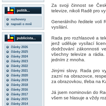
Za svoji činnost se Čes
televize, nikoli Radě pro vy
politik...
rozhovory
Generálního ředitele volí 
napsali o mně
vysílání.
Rada pro rozhlasové a tele
publicista...
jenž uděluje vysílací lice
články 2026
dodržování zákonnosti ve
články 2025
všechny televize a rádia.
články 2024
jedním z mnoha.
články 2023
články 2022
Jinými slovy. Rada pro vys
články 2021
zazní na obrazovce, respek
články 2020
články 2019
za obrazovkou, třeba na Ka
články 2018
články 2016
Já jsem nominován do Rad
články 2017
všem se hlasuje a vždy ro
články 2015
články 2014