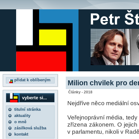
přidat k oblíbeným
Milion chvilek pro d
Články - 2018
vyberte si...
Nejdříve něco mediální osv
titulní stránka
aktuality
Veřejnoprávní média, tedy 
o mně
zřízena zákonem. O jejich 
zásilková služba
v parlamentu, nikoli v Radě
kontakt