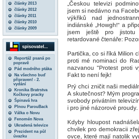
„Českou televizi podmin
články 2013
články 2012
jsem si nedávno na Faceb
články 2011
výkřiků nad jednostrann
články 2010
indiánské „Howgh!“ a připo
články 2009
jsem ještě pro jistotu
retardované čtenáře: Pozo
spisovatel...
Partička, co si říká Milion 
Reportáž psaná po
proti mé nominaci do Rad
popravě
nazvanou "Protest proti v
Pád modrého ptáka
Fakt to není fejk!
Na všechno buď
připraven! - 2.
vydání
Prý chci zničit naši mediá
Kronika Bratrstva
A skutečnost? Mým progr
Kočkovy pracky
svobody privátním televizí
Špinavá hra
Plnou ParouBack
i pro jiné názorové proudy.
Válka o Novu
Fenomén Nova
Kdyby hloupost nadnášel
Ukradená televize
chvilek pro demokracii zře
Prezident na půl
ovce, které mají natolik v
úvazku