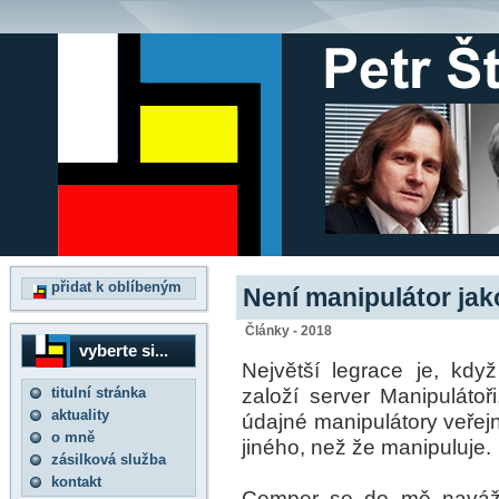
přidat k oblíbeným
Není manipulátor jak
Články - 2018
vyberte si...
Největší legrace je, kd
založí server Manipulátoř
titulní stránka
aktuality
údajné manipulátory veřej
o mně
jiného, než že manipuluje.
zásilková služba
kontakt
Cemper se do mě naváž