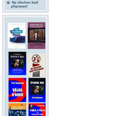
Na všechno buď
připraven!