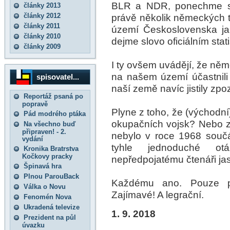
BLR a NDR, ponechme str
články 2013
články 2012
právě několik německých t
články 2011
území Československa ja
články 2010
dejme slovo oficiálním stat
články 2009
I ty ovšem uvádějí, že něm
na našem území účastnili
spisovatel...
naší země navíc jistily zpo
Reportáž psaná po
popravě
Plyne z toho, že (východn
Pád modrého ptáka
okupačních vojsk? Nebo z
Na všechno buď
připraven! - 2.
nebylo v roce 1968 souč
vydání
tyhle jednoduché o
Kronika Bratrstva
Kočkovy pracky
nepředpojatému čtenáři ja
Špinavá hra
Plnou ParouBack
Každému ano. Pouze pro
Válka o Novu
Zajímavé! A legrační.
Fenomén Nova
Ukradená televize
1. 9. 2018
Prezident na půl
úvazku