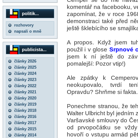
komentář na facebooku, v
zapomínat, že v roce 19
politik...
demonstraci také před ně
rozhovory
ještě šklebícího se smajlík
napsali o mně
A propos. Když jsem tuh
použil i v glose
Srpnové o
publicista...
jsem k ní ještě do závo
články 2026
pomalejší: Pozor vtip!)
články 2025
články 2024
Ale zpátky k Cemperov
články 2023
neokupovalo, tvrdí ten
články 2022
Opravdu? Shrňme si fakta.
články 2021
články 2020
články 2019
Ponechme stranou, že teh
články 2018
Walter Ulbricht byl jedním 
články 2016
Varšavské smlouvy do Če
články 2017
od prvopočátku se vždy 
články 2015
hovoří o vstupu armád pě
články 2014