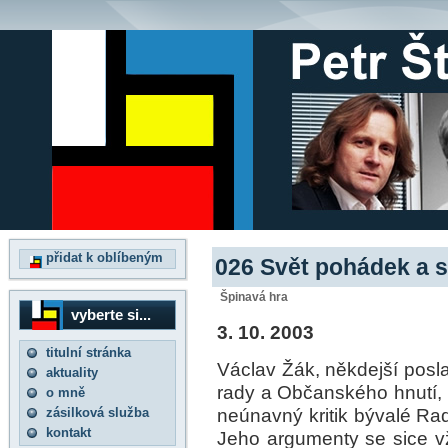
přidat k oblíbeným
026 Svět pohádek a s
Špinavá hra
vyberte si...
3. 10. 2003
titulní stránka
Václav Žák, někdejší pos
aktuality
rady a Občanského hnutí, p
o mně
neúnavný kritik bývalé Rad
zásilková služba
kontakt
Jeho argumenty se sice vž