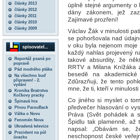
články 2013
úplně stejné argumenty o k
články 2012
dány zákonem, jež zazn
články 2011
Zajímavé prozření!
články 2010
články 2009
Václav Žák v minulosti patři
se pohoršovala nad údajno
v oku byla nejenom moje k
spisovatel...
každý nahlas projevený ná
Reportáž psaná po
takové absurdity, že něk
popravě
RRTV a Milana Knížáka z
Pád modrého ptáka
besedě na akademické p
Na všechno buď
připraven! - 2.
Zdůrazňuji, že tento pohl
vydání
mne, že ti, kteří v minulost
Kronika Bratrstva
Kočkovy pracky
Co jiného si myslet o tom
Špinavá hra
předvečer hlasování o vys
Plnou ParouBack
Práva (Svět pohádek a sk
Válka o Novu
Fenomén Nova
Špidlu tak plamenně, až 
Ukradená televize
napsal: „Obávám se, že
Prezident na půl
neschopnost české veřejnos
úvazku