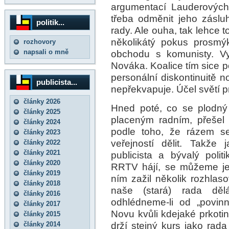
argumentací Lauderových „
třeba odměnit jeho záslu
politik...
rady. Ale ouha, tak lehce
několikátý pokus prosmý
rozhovory
napsali o mně
obchodu s komunisty. 
Nováka. Koalice tím sice p
personální diskontinuitě n
publicista...
nepřekvapuje. Účel světí p
články 2026
Hned poté, co se plodný 
články 2025
placeným radním, přešel d
články 2024
podle toho, že rázem se
články 2023
veřejností dělit. Takže
články 2022
články 2021
publicista a bývalý polit
články 2020
RRTV hájí, se můžeme je
články 2019
ním zažil několik rozhlas
články 2018
naše (stará) rada děl
články 2016
odhlédneme-li od „povin
články 2017
Novu kvůli kdejaké prkoti
články 2015
drží stejný kurs jako rad
články 2014