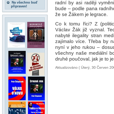
radní by asi raději vyměni
Na všechno buď
připraven!
bude – podle pana radního
že se Žákem je legrace.
Co k tomu říci? Z (polit
Václav Žák již vyznal. Te
nabyté ilegality stran med
zajímalo více. Třeba by 
nyní v jeho rukou – dosu
všechny naše mediální b
druhé poučoval, jak je to 
Aktualizováno ( Úterý, 30 Červen 20