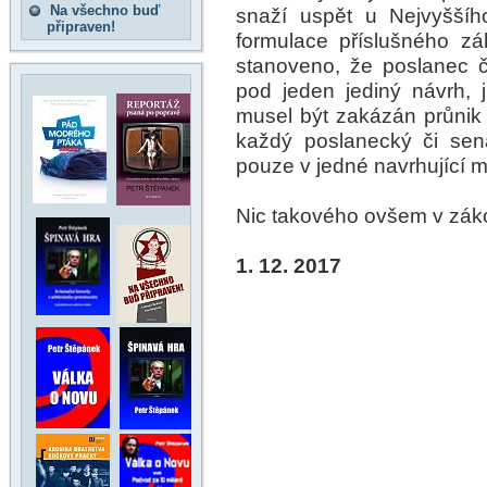
Na všechno buď
snaží uspět u Nejvyššíh
připraven!
formulace příslušného zá
stanoveno, že poslanec 
pod jeden jediný návrh, 
musel být zakázán průnik 
každý poslanecký či sen
pouze v jedné navrhující m
Nic takového ovšem v zák
1. 12. 2017