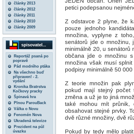
JEDEN občan. Onen JED
články 2013
petici podepsanou nejmén
články 2012
články 2011
Z odstavce 2 plyne, že k
články 2010
články 2009
pouze jednoho kandidáta
množina, vyplyne z toho
senátorů jde o množinu, 
spisovatel...
minimálně 20, u senátorů m
občana jde o množinu s 
Reportáž psaná po
popravě
množina však musí splnit d
Pád modrého ptáka
podpisy minimálně 50 000
Na všechno buď
připraven! - 2.
vydání
Z teorie množin pak ply
Kronika Bratrstva
pokud mají stejný počet 
Kočkovy pracky
změna a už je to jiná množi
Špinavá hra
Plnou ParouBack
také mohou mít průnik, 
Válka o Novu
obsahovat stejné prvky. To
Fenomén Nova
dvě různé množiny, dvě růz
Ukradená televize
Prezident na půl
Pokud by tedy mělo platit
úvazku