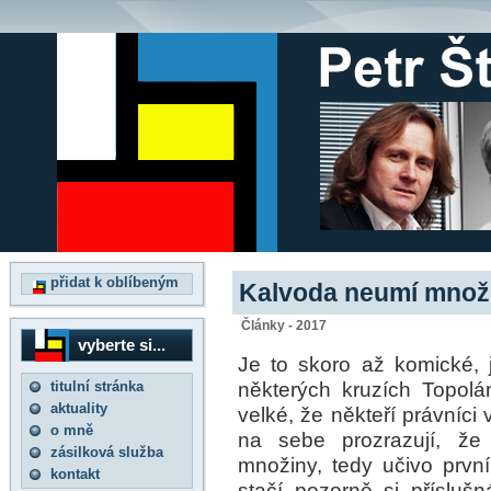
přidat k oblíbeným
Kalvoda neumí množ
Články - 2017
vyberte si...
Je to skoro až komické, 
některých kruzích Topol
titulní stránka
aktuality
velké, že někteří právníci
o mně
na sebe prozrazují, že 
zásilková služba
množiny, tedy učivo první
kontakt
stačí pozorně si přísluš