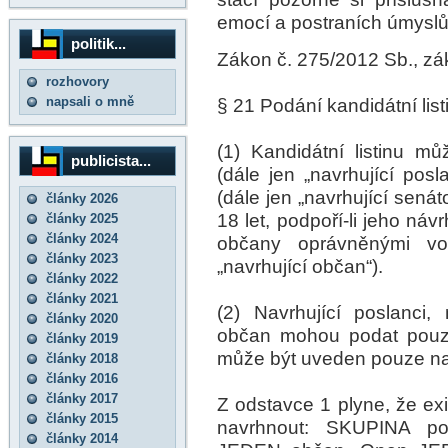
emocí a postraních úmyslů 
politik...
Zákon č. 275/2012 Sb., zák
rozhovory
napsali o mně
§ 21 Podání kandidátní list
(1) Kandidátní listinu 
publicista...
(dále jen „navrhující pos
(dále jen „navrhující sená
články 2026
18 let, podpoří-li jeho n
články 2025
články 2024
občany oprávněnými voli
články 2023
„navrhující občan“).
články 2022
články 2021
(2) Navrhující poslanci, 
články 2020
občan mohou podat pouze 
články 2019
může být uveden pouze na j
články 2018
články 2016
články 2017
Z odstavce 1 plyne, že exis
články 2015
navrhnout: SKUPINA po
články 2014