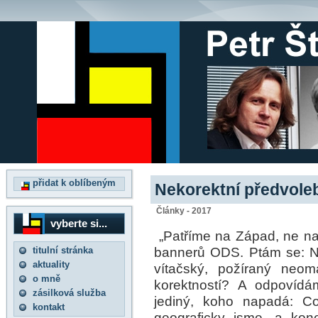
přidat k oblíbeným
Nekorektní předvoleb
Články - 2017
vyberte si...
„Patříme na Západ, ne na 
bannerů ODS. Ptám se: Na
titulní stránka
aktuality
vítačský, požíraný neom
o mně
korektností? A odpovídá
zásilková služba
jediný, koho napadá: C
kontakt
geograficky jsme, a kon