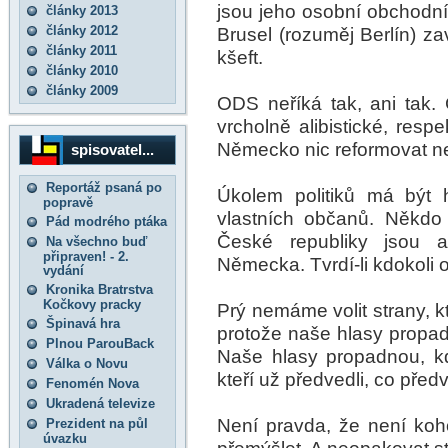
jsou jeho osobní obchodní 
články 2013
články 2012
Brusel (rozuměj Berlín) za
články 2011
kšeft.
články 2010
články 2009
ODS neříká tak, ani tak
vrcholně alibistické, resp
Německo nic reformovat ne
spisovatel...
Reportáž psaná po
Úkolem politiků má být 
popravě
vlastních občanů. Někdo
Pád modrého ptáka
České republiky jsou 
Na všechno buď
připraven! - 2.
Německa. Tvrdí-li kdokoli o
vydání
Kronika Bratrstva
Kočkovy pracky
Prý nemáme volit strany, kt
Špinavá hra
protože naše hlasy propad
Plnou ParouBack
Naše hlasy propadnou, k
Válka o Novu
kteří už předvedli, co předv
Fenomén Nova
Ukradená televize
Není pravda, že není koho
Prezident na půl
úvazku