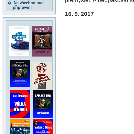
přemýšlet. A neopakovat s
Na všechno buď
připraven!
16. 9. 2017