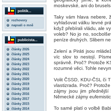
moskevské, ani do bruselské
politik...
Taky vám hlava nebere, ž
rozhovory
vyhlašovat válku levné práci
napsali o mně
když přebírali vládu, ale vy
voleb? No jo no, socbolše
peníze druhých. Slibem ne
publicista...
články 2026
Zelení a Piráti jsou mláde
články 2025
víc slov to nestojí. Pís
články 2024
správně. Proč? Protože 
články 2023
rozumné věci. Tohle nevym
články 2022
články 2021
Volit ČSSD, KDU-ČSL či T
články 2020
články 2019
vlastizrada. Proč? Protože 
články 2018
zájmy jsou jim přednější
články 2016
Německé zájmy eufemistic
články 2017
články 2015
To samé platí o volbě Babi
články 2014