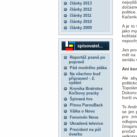
nejvyšš
články 2013
dočasné
články 2012
politic
články 2011
Kačenka
články 2010
A je to
články 2009
jako my
košťata
nepochy
spisovatel...
Jen pro
měl na 
Reportáž psaná po
seriálu
popravě
Pád modrého ptáka
Ani ko
Na všechno buď
Ale aby
připraven! - 2.
vydání
politic
Topolá
Kronika Bratrstva
Dokonc
Kočkovy pracky
horší o
Špinavá hra
Plnou ParouBack
To Andr
Válka o Novu
se jen 
pro zm
Fenomén Nova
odlupov
Ukradená televize
čmajzn
Prezident na půl
pročež 
úvazku
velkop