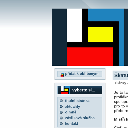
přidat k oblíbeným
Škatu
Články 
vyberte si...
Je to t
proflá
titulní stránka
spolupr
pro to 
aktuality
přeborn
o mně
zásilková služba
Mistři
kontakt
Čtyři r