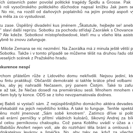
ích ústavních pater povolal politické tragédy Špidlu a Grosse. Pak
 roli vysočinského politického důchodce napsal knížku Jak jsem se
e. No nic, na rozdíl od daňových poplatníků na jejím prodeji aspoň v
 měla za co vystudovat.
 tu zase. Úspěšný divadelní kus jménem „Škatutule, hejbejte se! ane
“ slaví další reprízu. Sobotku za pochodu střídají Zaorálek s Chovan
? Ale kdeže. Sobotkovi místopředsedové, kteří mu u všeho léta asisto
bně to znovu zafunguje.
 Miloše Zemana se nic nezmění. Na Zaorálka má z minula ještě větší p
Sobotku. Takže i v tomto případě se můžeme těšit na druhou řadu ob
 veselých scének z Pražského hradu.
nkurence nespí
chom přátelům růže z Lidového domu nekřivdili. Nejsou jediní, kte
kou fintu praktikují. Občanští demokraté si takhle krátce před volbami o
nka, aby jej nahradili Nečasem, prý panem Čistým. Také to zafu
e až tak, že Nečas dosedl na premiérskou sesli. Mnohem mnohe
všem byly ty konce. ODS se z toho nevzpamatovala dodnes.
ej Babiš si vystačí sám. Z nejúspěšnějšího domácího aktéra devadesá
překabátil na jejich největšího kritika. A také to funguje. Tenhle spekt
ěnu mohl jmenovat „Sám sobě kmotrem“. Zatímco dříve si politič
ali erární perníčky v přítmí vládních kuloárů, šikovný Andrej za bí
ul celou perníkovou chaloupku. Což pana Koblihu uvádí v úžas a 
Babišův Anofert nejen volí, ale do roztrhání těla brání a omlouvá i
odnikatelovy levárny a šméčka. No, aby taky ne, když za všec