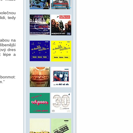
polečnou
idi, tedy
rabou na
líbenější
ový dres
t lépe a
v bonmot:
m.“