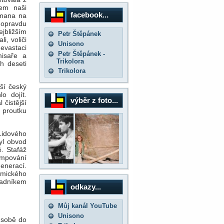
šem naši
facebook...
emana na
e opravdu
jbližším
Petr Štěpánek
i, voliči
Unisono
evastaci
Petr Štěpánek -
misaře a
Trikolora
h deseti
Trikolora
ší český
o dojít.
výběr z foto...
 čistější
o proutku
Lidového
yl obvod
é. Stafáž
rumpování
enerací.
omického
kladníkem
odkazy...
Můj kanál YouTube
Unisono
 sobě do