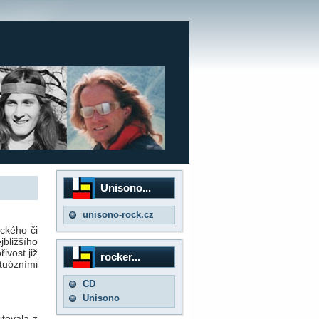
Unisono...
unisono-rock.cz
ického či
ližšího
ivost již
rocker...
rtuózními
CD
Unisono
tovala z