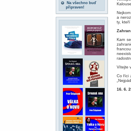
Na všechno buď
Kalouse
připraven!
Nejkomi
a neroz
ty, kteř
Zahrani
Kam se 
zahrani
francou
neexist
radostně
Vítejte
Co říci
„Nejpád
16. 6. 