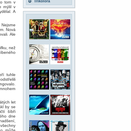
Trikolora
 o tom v
 mýlil v
ydělal. A
b Nejsme
cem. Nová
vali. Ale
ifku, než
líbeného
ří tuhle
dstřelili
ngovalo.
m mnohem
tých let
ákl by se
tí šíbři
lého dne
nadšení,
 všechny
hno může