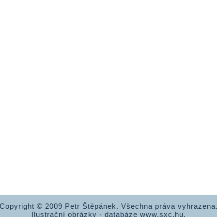
Copyright © 2009 Petr Štěpánek. Všechna práva vyhrazena
Ilustrační obrázky - databáze www.sxc.hu.