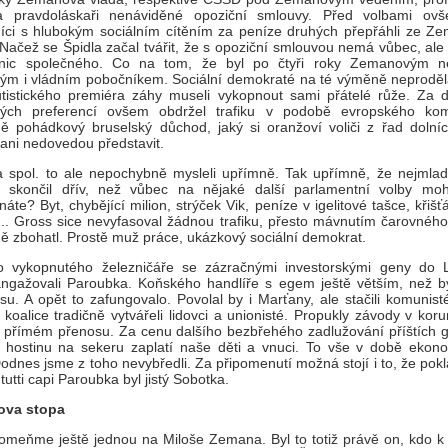
a pravdoláskaři nenáviděné opoziční smlouvy. Před volbami ov
íci s hlubokým sociálním cítěním za peníze druhých přepřáhli ze Z
 Načež se Špidla začal tvářit, že s opoziční smlouvou nemá vůbec, al
nic společného. Co na tom, že byl po čtyři roky Zemanovým ne
kým i vládním pobočníkem. Sociální demokraté na té výměně neprodělal
tistického premiéra záhy museli vykopnout sami přátelé růže. Za d
ckých preferencí ovšem obdržel trafiku v podobě evropského ko
ě pohádkový bruselský důchod, jaký si oranžoví voliči z řad dolníc
 ani nedovedou představit.
 spol. to ale nepochybně mysleli upřímně. Tak upřímně, že nejmlad
r skončil dřív, než vůbec na nějaké další parlamentní volby mohl
te? Byt, chybějící milion, strýček Vik, peníze v igelitové tašce, křišťál
u... Gross sice nevyfasoval žádnou trafiku, přesto mávnutím čarovnéh
ě zbohatl. Prostě muž práce, ukázkový sociální demokrat.
o vykopnutého železničáře se zázračnými investorskými geny do 
ngažovali Paroubka. Koňského handlíře s egem ještě větším, než b
su. A opět to zafungovalo. Povolal by i Marťany, ale stačili komunist
ní koalice tradičně vytvářeli lidovci a unionisté. Propukly závody v ko
v přímém přenosu. Za cenu dalšího bezbřehého zadlužování příštích g
 hostinu na sekeru zaplatí naše děti a vnuci. To vše v době ekon
Dodnes jsme z toho nevybředli. Za připomenutí možná stojí i to, že po
tutti capi Paroubka byl jistý Sobotka.
va stopa
omeňme ještě jednou na Miloše Zemana. Byl to totiž právě on, kdo k