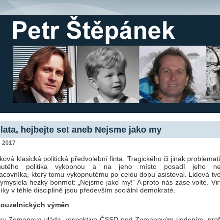
lata, hejbejte se! aneb Nejsme jako my
- 2017
aková klasická politická předvolební finta. Tragického či jinak problemat
knutého politika vykopnou a na jeho místo posadí jeho nejb
acovníka, který tomu vykopnutému po celou dobu asistoval. Lidová tvoř
vymyslela hezký bonmot: „Nejsme jako my!“ A proto nás zase volte. Vi
íky v téhle disciplíně jsou především sociální demokraté.
 kouzelnických výměn
oky Zemanova vláda, respektive ČSSD pod Zemanovým vedením, profi