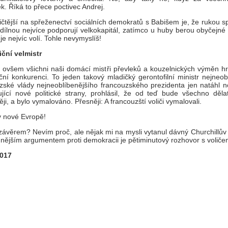
k. Říká to přece poctivec Andrej.
čtější na spřeženectví sociálních demokratů s Babišem je, že rukou s
dílnou nejvíce podporují velkokapitál, zatímco u huby berou obyčejné l
í je nejvíc volí. Tohle nevymyslíš!
ční velmistr
ovšem všichni naši domácí mistři převleků a kouzelnických výměn h
ční konkurenci. To jeden takový mladičký gerontofilní ministr nejneob
zské vlády nejneoblíbenějšího francouzského prezidenta jen natáhl n
ující nové politické strany, prohlásil, že od teď bude všechno děla
ji, a bylo vymalováno. Přesněji: A francouzští voliči vymalovali.
 v nové Evropě!
 závěrem? Nevím proč, ale nějak mi na mysli vytanul dávný Churchillů
nějším argumentem proti demokracii je pětiminutový rozhovor s voliče
2017