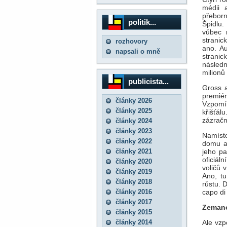
médii 
přeborn
politik...
Špidlu.
vůbec 
stranic
rozhovory
ano. Au
napsali o mně
strani
následn
milionů
publicista...
Gross a
premié
články 2026
Vzpomíná
články 2025
křišťál
zázračn
články 2024
články 2023
Namíst
články 2022
domu a
články 2021
jeho pa
oficiál
články 2020
voličů 
články 2019
Ano, tu
články 2018
růstu. 
články 2016
capo di 
články 2017
Zemano
články 2015
články 2014
Ale vzp