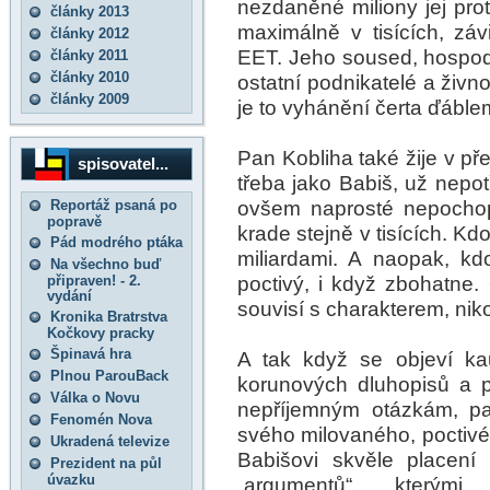
nezdaněné miliony jej prot
články 2013
maximálně v tisících, zá
články 2012
EET. Jeho soused, hospods
články 2011
články 2010
ostatní podnikatelé a živno
články 2009
je to vyhánění čerta ďáble
Pan Kobliha také žije v př
spisovatel...
třeba jako Babiš, už nepotř
ovšem naprosté nepochope
Reportáž psaná po
popravě
krade stejně v tisících. Kd
Pád modrého ptáka
miliardami. A naopak, kdo
Na všechno buď
poctivý, i když zbohatne. 
připraven! - 2.
vydání
souvisí s charakterem, niko
Kronika Bratrstva
Kočkovy pracky
Špinavá hra
A tak když se objeví k
Plnou ParouBack
korunových dluhopisů a p
Válka o Novu
nepříjemným otázkám, pa
Fenomén Nova
svého milovaného, poctivéh
Ukradená televize
Babišovi skvěle placení s
Prezident na půl
úvazku
„argumentů“, kterými