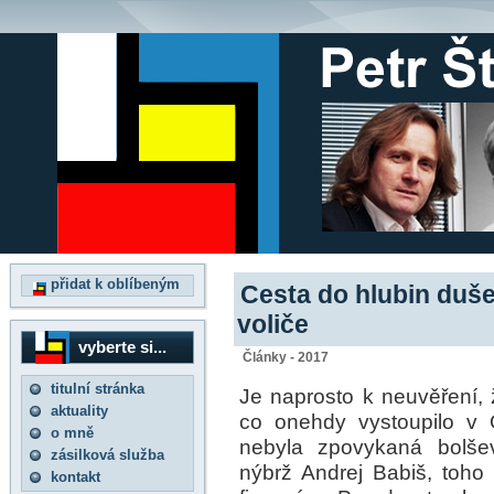
přidat k oblíbeným
Cesta do hlubin duš
voliče
vyberte si...
Články - 2017
titulní stránka
Je naprosto k neuvěření,
aktuality
co onehdy vystoupilo v 
o mně
nebyla zpovykaná bolšev
zásilková služba
nýbrž Andrej Babiš, toho
kontakt