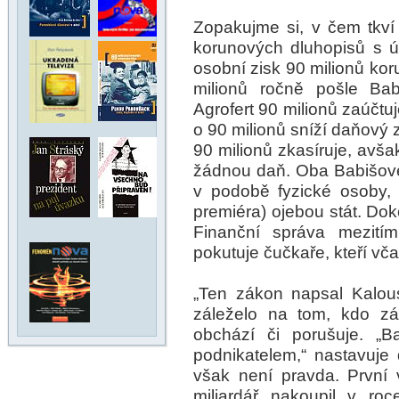
Zopakujme si, v čem tkv
korunových dluhopisů s ú
osobní zisk 90 milionů kor
milionů ročně pošle Bab
Agrofert 90 milionů zaúčtu
o 90 milionů sníží daňový 
90 milionů zkasíruje, avša
žádnou daň. Oba Babišové,
v podobě fyzické osoby,
premiéra) ojebou stát. Do
Finanční správa mezitím
pokutuje čučkaře, kteří vča
„Ten zákon napsal Kalous
záleželo na tom, kdo zá
obchází či porušuje. „Ba
podnikatelem,“ nastavuje 
však není pravda. První
miliardář nakoupil v ro