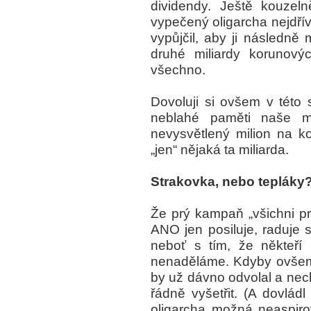
dividendy. Ještě kouzel
vypečený oligarcha nejdřív
vypůjčil, aby ji následně
druhé miliardy korunový
všechno.
Dovoluji si ovšem v této 
neblahé paměti naše m
nevysvětlený milion na k
„jen“ nějaká ta miliarda.
Strakovka, nebo tepláky
Že prý kampaň „všichni pr
ANO jen posiluje, raduje 
neboť s tím, že někteří 
nenaděláme. Kdyby ovšem
by už dávno odvolal a nec
řádně vyšetřit. (A dovlá
oligarcha možná neaspiro