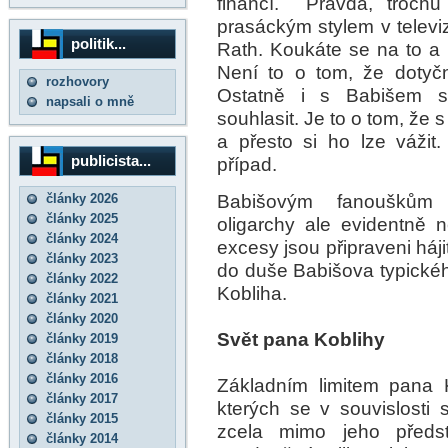
financí. Pravda, trochu
prasáckým stylem v televi
politik...
Rath. Koukáte se na to a 
Není to o tom, že dotyčn
rozhovory
Ostatně i s Babišem se
napsali o mně
souhlasit. Je to o tom, že
a přesto si ho lze vážit.
publicista...
případ.
Babišovým fanouškům 
články 2026
články 2025
oligarchy ale evidentně 
články 2024
excesy jsou připraveni háj
články 2023
do duše Babišova typickéh
články 2022
Kobliha.
články 2021
články 2020
Svět pana Koblihy
články 2019
články 2018
články 2016
Základním limitem pana K
články 2017
kterých se v souvislosti 
články 2015
zcela mimo jeho předsta
články 2014