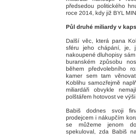
předsedou politického h
roce 2014, kdy již BYL MIN
Půl druhé miliardy v kap
Další věc, která pana K
sféru jeho chápání, je,
nakoupené dluhopisy sám 
buranském způsobu nosí 
během předvolebního ro
kamer sem tam věnovat
Koblihu samozřejmě napl
miliardáři obvykle nem
polštářem hotovost ve výši 
Babiš dodnes svoji fi
prodejcem i nákupčím koru
se můžeme jenom doha
spekuloval, zda Babiš n