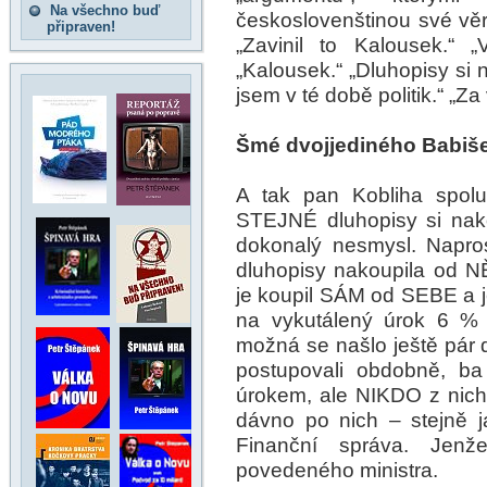
Na všechno buď
českoslovenštinou své věrn
připraven!
„Zavinil to Kalousek.“ 
„Kalousek.“ „Dluhopisy si n
jsem v té době politik.“ „
Šmé dvojjediného Babiš
A tak pan Kobliha spolu
STEJNÉ dluhopisy si nakou
dokonalý nesmysl. Napros
dluhopisy nakoupila od NĚ
je koupil SÁM od SEBE a ješ
na vykutálený úrok 6 % 
možná se našlo ještě pár 
postupovali obdobně, ba
úrokem, ale NIKDO z nich n
dávno po nich – stejně j
Finanční správa. Jen
povedeného ministra.