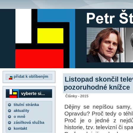
přidat k oblíbeným
Listopad skončil tele
pozoruhodné knížce
vyberte si...
Články - 2015
titulní stránka
Dějiny se nepíšou samy, 
aktuality
Opravdu? Proč tedy o téhl
o mně
Proč je o jedné z nejdů
zásilková služba
historie, tzv. televizní či 
kontakt