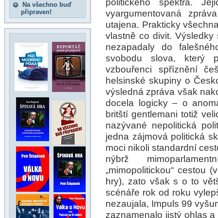
politického spektra. J
Na všechno buď
vyargumentovaná zpráv
připraven!
utajena. Prakticky všechna
vlastně co divit. Výsledky 
nezapadaly do falešnéh
svobodu slova, který p
vzbouřenci spříznění češ
helsinské skupiny o Českou
výsledná zpráva však nakon
docela logicky – o anomá
britští gentlemani totiž ve
nazývané nepolitická poli
jedna zájmová politická sk
moci nikoli standardní cest
nýbrž mimoparlamen
„mimopolitickou“ cestou (
hry), zato však s o to v
scénáře rok od roku vylep
nezaujala, Impuls 99 vyšu
zaznamenalo jistý ohlas a 