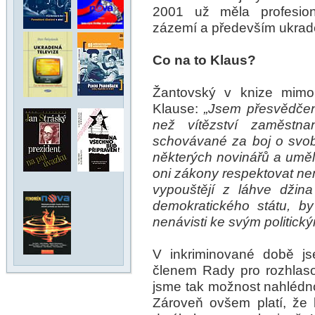
2001 už měla profesioná
zázemí a především ukrade
Co na to Klaus?
Žantovský v knize mimo 
Klause:
„Jsem přesvědčen
než vítězství zaměstn
schovávané za boj o svo
některých novinářů a umělc
oni zákony respektovat nem
vypouštějí z láhve džin
demokratického státu, b
nenávisti ke svým politick
V inkriminované době js
členem Rady pro rozhlasov
jsme tak možnost nahlédno
Zároveň ovšem platí, že