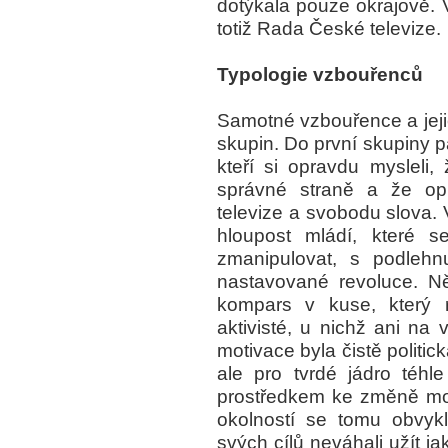
dotýkala pouze okrajově. V
totiž Rada České televize.
Typologie vzbouřenců
Samotné vzbouřence a jejich
skupin. Do první skupiny pat
kteří si opravdu mysleli,
správné straně a že opr
televize a svobodu slova. V
hloupost mládí, které s
zmanipulovat, s podlehn
nastavované revoluce. Ně
kompars v kuse, který re
aktivisté, u nichž ani na 
motivace byla čistě politic
ale pro tvrdé jádro téhl
prostředkem ke změně mo
okolností se tomu obvykl
svých cílů neváhali užít jak