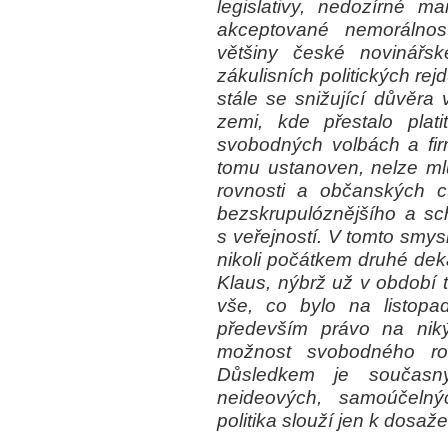
legislativy, nedozírné 
akceptované nemorálnost
většiny české novinářsk
zákulisních politických re
stále se snižující důvěra 
zemi, kde přestalo plat
svobodných volbách a fir
tomu ustanoven, nelze mlu
rovnosti a občanských ct
bezskrupulóznějšího a sc
s veřejností. V tomto smys
nikoli počátkem druhé deká
Klaus, nýbrž už v období te
vše, co bylo na listop
především právo na ni
možnost svobodného ro
Důsledkem je současný
neideových, samoúčelnýc
politika slouží jen k dosaže