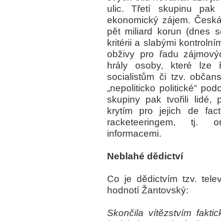
ulic. Třetí skupinu pak t
ekonomický zájem. Česká 
pět miliard korun (dnes s
kritérii a slabými kontrol
obživy pro řadu zájmový
hrály osoby, které lze 
socialistům či tzv. obča
„nepoliticko politické“ p
skupiny pak tvořili lidé,
krytím pro jejich de fac
racketeeringem, tj. 
informacemi.
Neblahé dědictví
Co je dědictvím tzv. tele
hodnotí Žantovský:
Skončila vítězstvím fakti