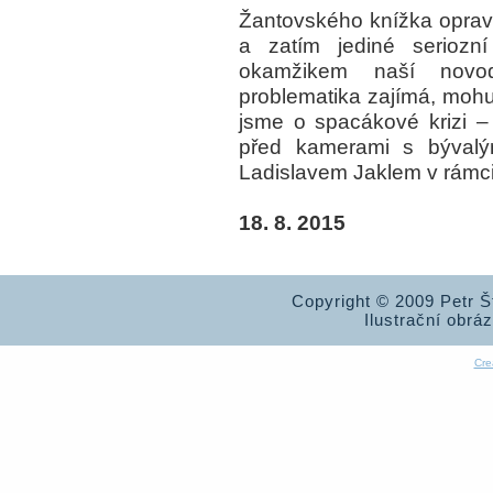
Žantovského knížka opravdu
a zatím jediné seriozní
okamžikem naší novod
problematika zajímá, mohu
jsme o spacákové krizi –
před kamerami s bývalým
Ladislavem Jaklem v rámc
18. 8. 2015
Copyright © 2009 Petr 
Ilustrační obrá
Cre