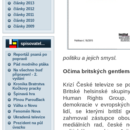
články 2013
články 2012
články 2011
články 2010
články 2009
spisovatel...
Reportáž psaná po
politiku a jejich smysl.
popravě
Pád modrého ptáka
Na všechno buď
Očima britských gentle
připraven! - 2.
vydání
Krizí České televize se 
Kronika Bratrstva
Kočkovy pracky
Britské helsinské skupiny
Špinavá hra
Human Rights Group, 
Plnou ParouBack
demokracie v evropských
Válka o Novu
lidí, se kterými britští 
Fenomén Nova
zahrnoval zástupce obo
Ukradená televize
Prezident na půl
mediálních rad, české no
úvazku