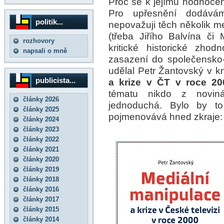
Proč se k jejímu hodnocení
Pro upřesnění dodávám
politik...
nepovažuji těch několik m
(třeba Jiřího Balvína či
rozhovory
kritické historické zhod
napsali o mně
zasazení do společensko-p
udělal Petr Žantovský v 
publicista...
a krize v ČT v roce 20
tématu nikdo z novin
články 2026
jednoduchá. Bylo by to 
články 2025
pojmenovává hned zkraje:
články 2024
články 2023
články 2022
články 2021
články 2020
články 2019
články 2018
články 2016
články 2017
články 2015
články 2014