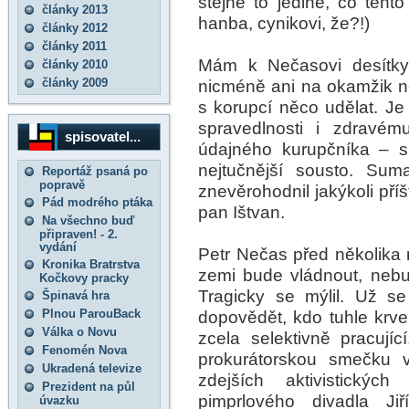
stejně to jediné, co tent
články 2013
hanba, cynikovi, že?!)
články 2012
články 2011
Mám k Nečasovi desítk
články 2010
články 2009
nicméně ani na okamžik ne
s korupcí něco udělat. J
spravedlnosti i zdravé
spisovatel...
údajného kurupčníka – si
nejtučnější sousto. Sum
Reportáž psaná po
popravě
znevěrohodnil jakýkoli pří
Pád modrého ptáka
pan Ištvan.
Na všechno buď
připraven! - 2.
vydání
Petr Nečas před několika m
Kronika Bratrstva
zemi bude vládnout, nebud
Kočkovy pracky
Tragicky se mýlil. Už se
Špinavá hra
Plnou ParouBack
dopovědět, kdo tuhle krve
Válka o Novu
zcela selektivně pracujíc
Fenomén Nova
prokurátorskou smečku v
Ukradená televize
zdejších aktivistickýc
Prezident na půl
pimprlového divadla Jiř
úvazku