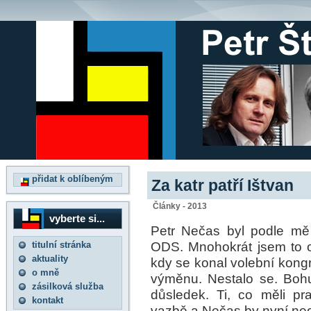
přidat k oblíbeným
Za katr patří Ištvan
Články - 2013
vyberte si...
Petr Nečas byl podle mě
ODS. Mnohokrát jsem to o
titulní stránka
aktuality
kdy se konal volební kong
o mně
výměnu. Nestalo se. Bohu
zásilková služba
důsledek. Ti, co měli pr
kontakt
vazbě a Nečas by nyní ne