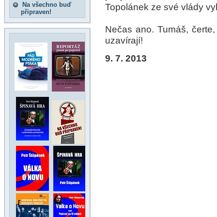
Na všechno buď
Topolánek ze své vlády vyh
připraven!
Nečas ano. Tumáš, čerte,
uzavírají!
9. 7. 2013