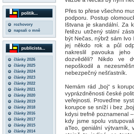
Přes to přese všechno mus
politik...
podporu. Postup olomouck
Ištvana je skandální. Za k
rozhovory
napsali o mně
řetězu utržený státní zá
být Nečas, nýbrž sám Ivo 
jej někdo rok a půl od
publicista...
nakreslil pavouka jeh
dozvěděli? Nikdo ve dva
články 2026
nepoškodil a nezesměšn
články 2025
články 2024
nebezpečný nešťastník.
články 2023
články 2022
Nemám rád „boj“ s korupc
články 2021
vyprázdněnosti české polit
články 2020
veřejnosti. Proveďme sys
články 2019
korupce se sníží i bez „bo
články 2018
kdysi trefně poznamenal –
články 2016
články 2017
kdy jsme spolu vstupoval
články 2015
aTeo, geniální výtvarník, 
články 2014