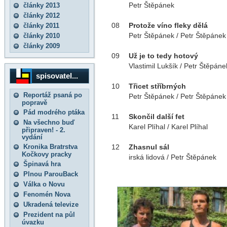
Petr Štěpánek
články 2013
články 2012
08
Protože víno fleky dělá
články 2011
Petr Štěpánek / Petr Štěpánek
články 2010
články 2009
09
Už je to tedy hotový
Vlastimil Lukšík / Petr Štěpáne
spisovatel...
10
Třicet stříbrných
Reportáž psaná po
Petr Štěpánek / Petr Štěpánek
popravě
Pád modrého ptáka
11
Skončil další fet
Na všechno buď
Karel Plíhal / Karel Plíhal
připraven! - 2.
vydání
Kronika Bratrstva
12
Zhasnul sál
Kočkovy pracky
irská lidová / Petr Štěpánek
Špinavá hra
Plnou ParouBack
Válka o Novu
Fenomén Nova
Ukradená televize
Prezident na půl
úvazku