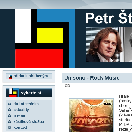
přidat k oblíbeným
Unisono - Rock Music
CD
vyberte si...
Hraje
(basky
titulní stránka
sbor)
aktuality
Šafaří
(kláve
o mně
studiu
zásilková služba
MIDA v
kontakt
režie 