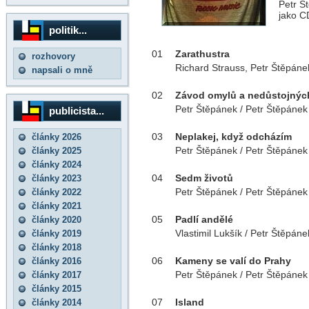
Petr Š
jako C
politik...
01
Zarathustra
rozhovory
Richard Strauss, Petr Štěpáne
napsali o mně
02
Závod omylů a nedůstojných
Petr Štěpánek / Petr Štěpánek
publicista...
03
Neplakej, když odcházím
články 2026
Petr Štěpánek / Petr Štěpánek
články 2025
články 2024
04
Sedm životů
články 2023
Petr Štěpánek / Petr Štěpánek
články 2022
články 2021
05
Padlí andělé
články 2020
Vlastimil Lukšík / Petr Štěpáne
články 2019
články 2018
06
Kameny se valí do Prahy
články 2016
Petr Štěpánek / Petr Štěpánek
články 2017
články 2015
07
Island
články 2014