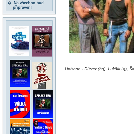
Na všechno buď
připraven!
Unisono - Dürrer (bg), Lukšík (g), Š