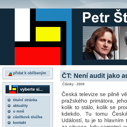
přidat k oblíbeným
ČT: Není audit jako a
Články - 2009
vyberte si...
Česká televize se pilně v
pražského primátora, jeho
titulní stránka
aktuality
kolik to stálo, kolik se p
o mně
kdekdo. Tu tomu Česká 
zásilková služba
Událostí, tu je to hlavní
kontakt
za situace, kdy samotný au