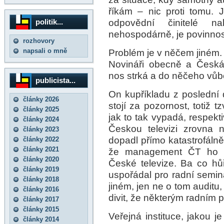
říkám – nic proti tomu. Je
odpovědní činitelé na
politik...
nehospodárně, je povinnost
rozhovory
napsali o mně
Problém je v něčem jiném. A
Novináři obecně a Česká 
nos strká a do něčeho vůb
publicista...
On kupříkladu z poslední d
články 2026
stojí za pozornost, totiž t
články 2025
jak to tak vypadá, respekt
články 2024
Českou televizi zrovna 
články 2023
dopadl přímo katastrofálně
články 2022
články 2021
že management ČT ho n
články 2020
České televize. Ba co hů
články 2019
uspořádal pro radní semin
články 2018
jiném, jen ne o tom auditu,
články 2016
divit, že některým radním 
články 2017
články 2015
Veřejná instituce, jakou j
články 2014