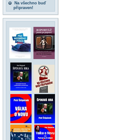
Na všechno buď
připraven!