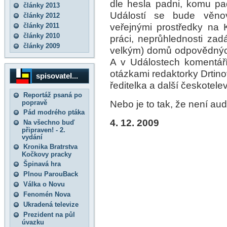
dle hesla padni, komu padn
články 2013
Událostí se bude věno
články 2012
veřejnými prostředky na 
články 2011
články 2010
práci, neprůhlednosti zad
články 2009
velkým) domů odpovědných
A v Událostech komentář
otázkami redaktorky Drtino
spisovatel...
ředitelka a další českotelev
Reportáž psaná po
Nebo je to tak, že není aud
popravě
Pád modrého ptáka
4. 12. 2009
Na všechno buď
připraven! - 2.
vydání
Kronika Bratrstva
Kočkovy pracky
Špinavá hra
Plnou ParouBack
Válka o Novu
Fenomén Nova
Ukradená televize
Prezident na půl
úvazku