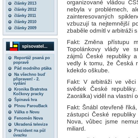
organizované vládou ČSS
články 2013
nebyla v problémech, al
články 2012
zainteresovaných spikle
články 2011
články 2010
vzbuzují ta nejtemnější 
články 2009
zbaběle odmítl v arbitráži 
Fakt: Změna přístupu mi
spisovatel...
Topolánkovy vlády ve sm
zájmů České republiky a
Reportáž psaná po
vedly k tomu, že Česká re
popravě
Pád modrého ptáka
kdekdo oškube.
Na všechno buď
připraven! - 2.
Fakt: V arbitráži ve věc
vydání
svědek České republiky.
Kronika Bratrstva
Kočkovy pracky
Zaorálka) viděl na vlastní o
Špinavá hra
Plnou ParouBack
Fakt: Šnábl otevřeně říká
Válka o Novu
zástupci České republiky 
Fenomén Nova
Nova, vůbec jsme nemuse
Ukradená televize
miliard.
Prezident na půl
úvazku