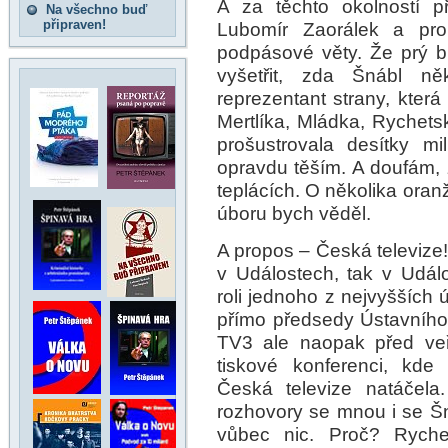
A za těchto okolností 
Na všechno buď
připraven!
Lubomír Zaorálek a pron
podpásové věty. Že prý 
vyšetřit, zda Šnábl ně
reprezentant strany, která
Mertlíka, Mládka, Rychetsk
prošustrovala desítky mi
opravdu těším. A doufám, 
teplácích. O několika ora
úboru bych věděl.
A propos – Česká televize!
v Událostech, tak v Udál
roli jednoho z nejvyšších 
přímo předsedy Ústavníh
TV3 ale naopak před veře
tiskové konferenci, kde
Česká televize natáčela
rozhovory se mnou i se Š
vůbec nic. Proč? Ryche