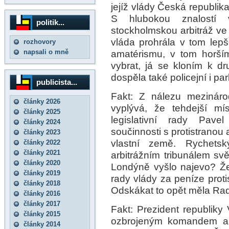
jejíž vlády Česká republik
S hlubokou znalostí v
politik...
stockholmskou arbitráž ve
vláda prohrála v tom lep
rozhovory
napsali o mně
amatérismu, v tom horší
vybrat, já se kloním k 
dospěla také policejní i pa
publicista...
Fakt: Z nálezu mezináro
články 2026
vyplývá, že tehdejší mí
články 2025
legislativní rady Pav
články 2024
součinnosti s protistranou
články 2023
vlastní země. Rychets
články 2022
články 2021
arbitrážním tribunálem svě
články 2020
Londýně vyšlo najevo? Že 
články 2019
rady vlády za peníze proti
články 2018
Odskákat to opět měla Rada
články 2016
články 2017
Fakt: Prezident republik
články 2015
ozbrojeným komandem a j
články 2014