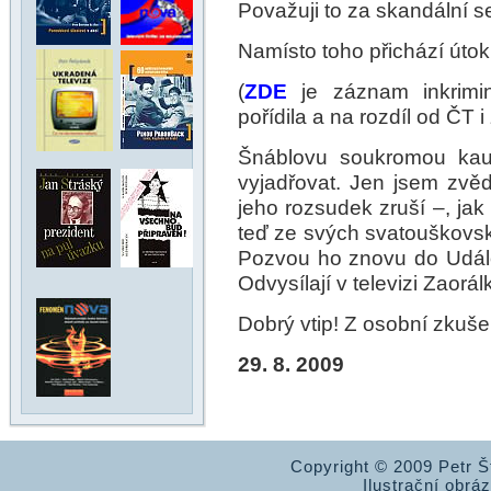
Považuji to za skandální se
Namísto toho přichází úto
(
ZDE
je záznam inkrimin
pořídila a na rozdíl od ČT i
Šnáblovu soukromou kau
vyjadřovat. Jen jsem zvě
jeho rozsudek zruší –, jak s
teď ze svých svatouškovský
Pozvou ho znovu do Událos
Odvysílají v televizi Zaor
Dobrý vtip! Z osobní zkuše
29. 8. 2009
Copyright © 2009 Petr 
Ilustrační obrá