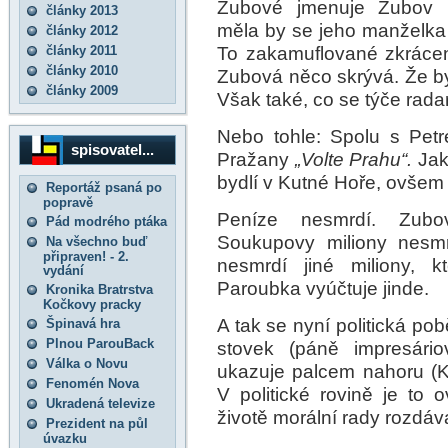
Zubové jmenuje Zubov (
články 2013
měla by se jeho manželka
články 2012
To zakamuflované zkrácen
články 2011
články 2010
Zubová něco skrývá. Že by
články 2009
Však také, co se týče radar
Nebo tohle: Spolu s Pet
spisovatel...
Pražany
„Volte Prahu“.
Jak
bydlí v Kutné Hoře, ovšem
Reportáž psaná po
popravě
Peníze nesmrdí. Zubo
Pád modrého ptáka
Soukupovy miliony nesmr
Na všechno buď
připraven! - 2.
nesmrdí jiné miliony, k
vydání
Paroubka vyúčtuje jinde.
Kronika Bratrstva
Kočkovy pracky
A tak se nyní politická po
Špinavá hra
Plnou ParouBack
stovek (páně impresário
Válka o Novu
ukazuje palcem nahoru (Ka
Fenomén Nova
V politické rovině je to
Ukradená televize
životě morální rady rozdáv
Prezident na půl
úvazku