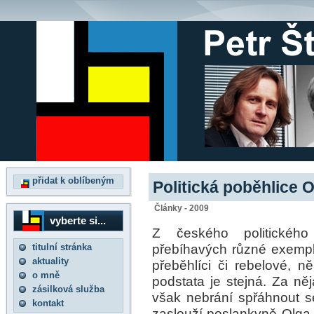
přidat k oblíbeným
Politická poběhlice 
Články - 2009
vyberte si...
Z českého politického
přebíhavých různé exemplář
titulní stránka
aktuality
přeběhlíci či rebelové, ně
o mně
podstata je stejná. Za něj
zásilková služba
však nebrání spřáhnout se
kontakt
zaslouží poslankyně Olga