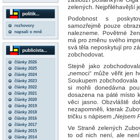
zelených. Nejpřiléhavější je
politik...
Podobnost s poskytov
samozřejmě pouze obraz
rozhovory
napsali o mně
nalezneme. Povětrné žen
má pro změnu svého impre
svá těla neposkytují pro 
publicista...
zobchodovat.
články 2026
Stejně jako zobchodoval
články 2025
„nemoci“ může věřit jen h
články 2024
Soukupem zobchodovala i
články 2023
si mohli donedávna pou
články 2022
články 2021
dosazena na páté místo k
články 2020
věci jasno. Obzvláště dob
články 2019
nezapomněli, kterak Zub
články 2018
tričku s nápisem
„Nejsem P
články 2016
články 2017
Ve Straně zelených Zubo
články 2015
to od nich není, ale není
články 2014