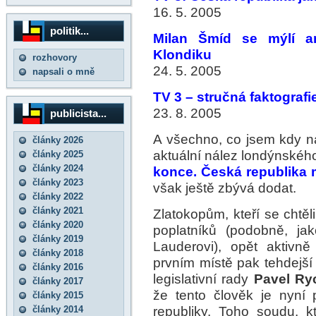
16. 5. 2005
politik...
Milan Šmíd se mýlí an
Klondiku
rozhovory
24. 5. 2005
napsali o mně
TV 3 – stručná faktografi
23. 8. 2005
publicista...
A všechno, co jsem kdy na
články 2026
aktuální nález londýnského
články 2025
články 2024
konce. Česká republika m
články 2023
však ještě zbývá dodat.
články 2022
články 2021
Zlatokopům, kteří se chtě
články 2020
poplatníků (podobně, ja
články 2019
Lauderovi), opět aktivně 
články 2018
prvním místě pak tehdejší
články 2016
legislativní rady
Pavel Ry
články 2017
že tento člověk je nyní
články 2015
republiky. Toho soudu, 
články 2014