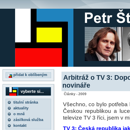
přidat k oblíbeným
Arbitráž o TV 3: Dop
novináře
vyberte si...
Články - 2009
titulní stránka
Všechno, co bylo potřeba 
aktuality
Českou republikou a luc
o mně
televize TV 3 říci, jsem v mi
zásilková služba
kontakt
TV 3: Česká republika jak