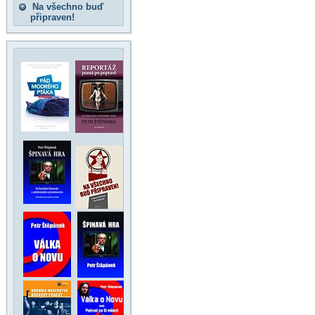
Na všechno buď
připraven!