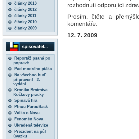
články 2013
rozhodnutí odporující zdr
články 2012
Prosím, čtěte a přemýšl
články 2011
články 2010
komentáře.
články 2009
12. 7. 2009
spisovatel...
Reportáž psaná po
popravě
Pád modrého ptáka
Na všechno buď
připraven! - 2.
vydání
Kronika Bratrstva
Kočkovy pracky
Špinavá hra
Plnou ParouBack
Válka o Novu
Fenomén Nova
Ukradená televize
Prezident na půl
úvazku