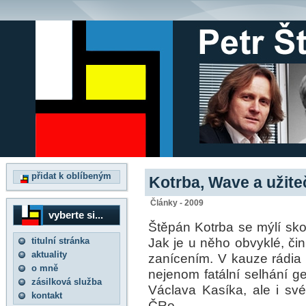
přidat k oblíbeným
Kotrba, Wave a užiteč
Články - 2009
vyberte si...
Štěpán Kotrba se mýlí skor
Jak je u něho obvyklé, čin
titulní stránka
aktuality
zanícením. V kauze rádia
o mně
nejenom fatální selhání g
zásilková služba
Václava Kasíka, ale i sv
kontakt
ČRo.