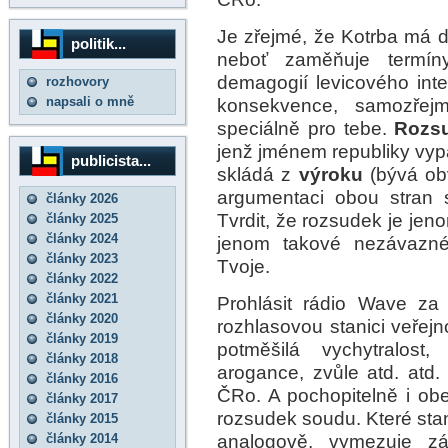
Je zřejmé, že Kotrba má d
politik...
neboť zaměňuje termín
demagogií levicového inte
rozhovory
napsali o mně
konsekvence, samozřej
speciálně pro tebe.
Rozs
jenž jménem republiky vy
publicista...
skládá z
výroku
(bývá ob
argumentaci obou stran 
články 2026
Tvrdit, že rozsudek je je
články 2025
články 2024
jenom takové nezávazné 
články 2023
Tvoje.
články 2022
články 2021
Prohlásit rádio Wave z
články 2020
rozhlasovou stanici veřej
články 2019
potměšilá vychytralost,
články 2018
arogance, zvůle atd. atd. 
články 2016
ČRo. A pochopitelně i obe
články 2017
rozsudek soudu. Které sta
články 2015
analogově, vymezuje zák
články 2014