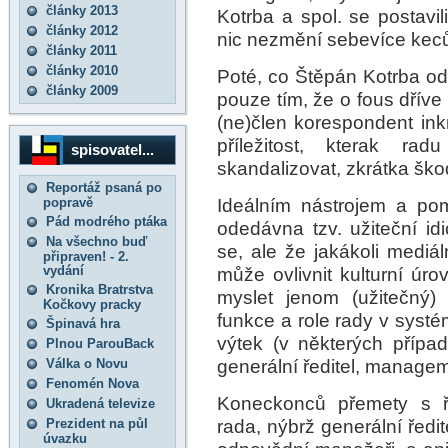
články 2013
Kotrba a spol. se postavi
články 2012
nic nezmění sebevíce keců
články 2011
články 2010
Poté, co Štěpán Kotrba o
články 2009
pouze tím, že o fous dříve
(ne)člen korespondent in
příležitost, kterak rad
spisovatel...
skandalizovat, zkrátka škod
Reportáž psaná po
Ideálním nástrojem a p
popravě
Pád modrého ptáka
odedávna tzv. užiteční idi
Na všechno buď
se, ale že jakákoli mediál
připraven! - 2.
vydání
může ovlivnit kulturní ú
Kronika Bratrstva
myslet jenom (užitečný)
Kočkovy pracky
funkce a role rady v sys
Špinavá hra
výtek (v některých přípa
Plnou ParouBack
generální ředitel, managem
Válka o Novu
Fenomén Nova
Koneckonců přemety s ře
Ukradená televize
rada, nýbrž generální ředit
Prezident na půl
úvazku