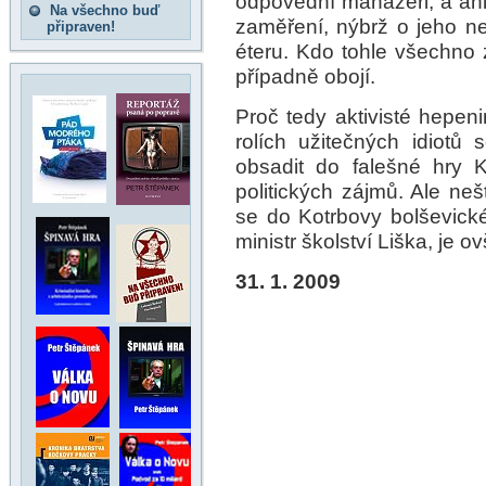
odpovědní manažeři, a ani
Na všechno buď
zaměření, nýbrž o jeho 
připraven!
éteru. Kdo tohle všechno
případně obojí.
Proč tedy aktivisté hepen
rolích užitečných idiotů 
obsadit do falešné hry 
politických zájmů. Ale neš
se do Kotrbovy bolševické
ministr školství Liška, je
31. 1. 2009