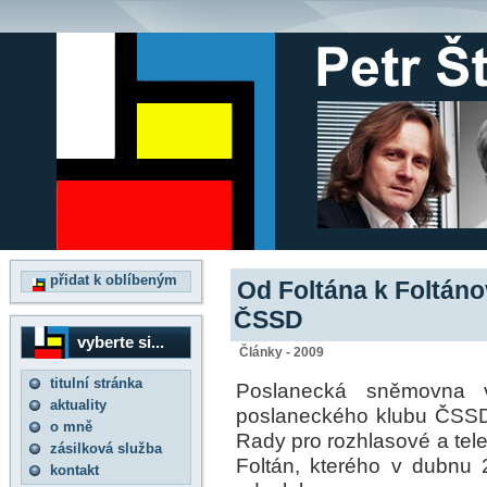
přidat k oblíbeným
Od Foltána k Foltáno
ČSSD
vyberte si...
Články - 2009
titulní stránka
Poslanecká sněmovna 
aktuality
poslaneckého klubu ČSSD 
o mně
Rady pro rozhlasové a tele
zásilková služba
Foltán, kterého v dubnu
kontakt