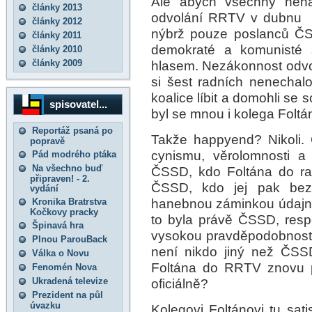
Ale abych všechny nehá
články 2013
odvolání RRTV v dubnu 2
články 2012
nýbrž pouze poslanců Č
články 2011
demokraté a komunisté 
články 2010
články 2009
hlasem. Nezákonnost odvol
si šest radních nenechalo
koalice líbit a domohli se 
spisovatel...
byl se mnou i kolega Foltá
Reportáž psaná po
Takže happyend? Nikoli.
popravě
cynismu, věrolomnosti a 
Pád modrého ptáka
Na všechno buď
ČSSD, kdo Foltána do ra
připraven! - 2.
ČSSD, kdo jej pak bez
vydání
hanebnou záminkou údajné 
Kronika Bratrstva
Kočkovy pracky
to byla právě ČSSD, respek
Špinavá hra
vysokou pravděpodobností 
Plnou ParouBack
není nikdo jiný než ČSS
Válka o Novu
Foltána do RRTV znovu p
Fenomén Nova
Ukradená televize
oficiálně?
Prezident na půl
úvazku
Kolegovi Foltánovi tu sat