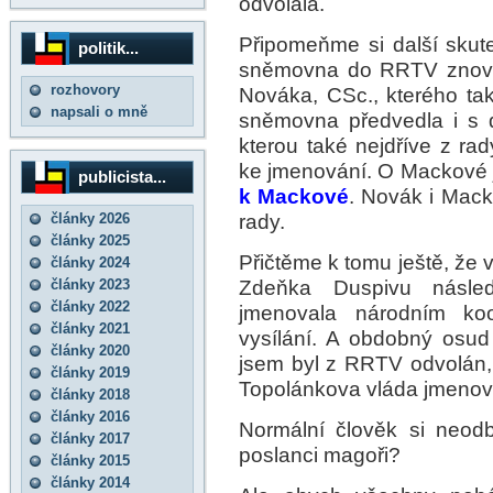
odvolala.
Připomeňme si další skute
politik...
sněmovna do RRTV znovu z
rozhovory
Nováka, CSc., kterého tak
napsali o mně
sněmovna předvedla i s 
kterou také nejdříve z rad
ke jmenování. O Mackové 
publicista...
k Mackové
. Novák i Mack
rady.
články 2026
články 2025
Přičtěme k tomu ještě, že
články 2024
Zdeňka Duspivu násled
články 2023
články 2022
jmenovala národním koor
články 2021
vysílání. A obdobný osu
články 2020
jsem byl z RRTV odvolán
články 2019
Topolánkova vláda jmeno
články 2018
články 2016
Normální člověk si neodb
články 2017
poslanci magoři?
články 2015
články 2014