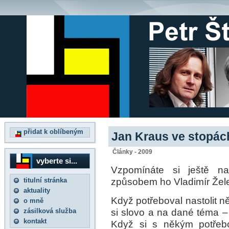
přidat k oblíbeným
Jan Kraus ve stopác
Články - 2009
vyberte si...
Vzpomínáte si ještě na
způsobem ho Vladimír Žele
titulní stránka
aktuality
Když potřeboval nastolit ně
o mně
si slovo a na dané téma – 
zásilková služba
kontakt
Když si s někým potřebo