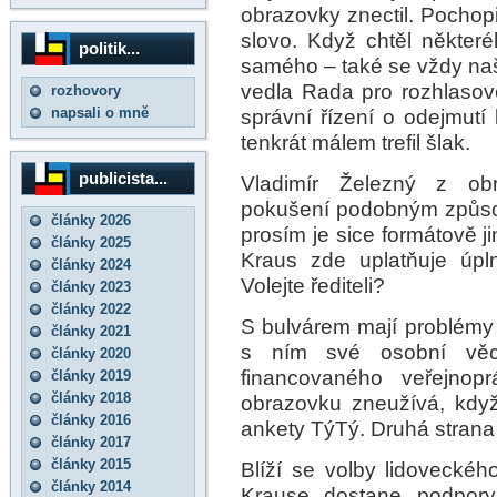
obrazovky znectil. Pochopi
slovo. Když chtěl některé
politik...
samého – také se vždy naše
vedla Rada pro rozhlasové 
rozhovory
napsali o mně
správní řízení o odejmutí 
tenkrát málem trefil šlak.
publicista...
Vladimír Železný z ob
pokušení podobným způsob
články 2026
prosím je sice formátově ji
články 2025
Kraus zde uplatňuje úpl
články 2024
Volejte řediteli?
články 2023
články 2022
S bulvárem mají problémy d
články 2021
s ním své osobní věci 
články 2020
financovaného veřejnoprá
články 2019
články 2018
obrazovku zneužívá, když
články 2016
ankety TýTý. Druhá strana 
články 2017
články 2015
Blíží se volby lidovecké
články 2014
Krause dostane podpory