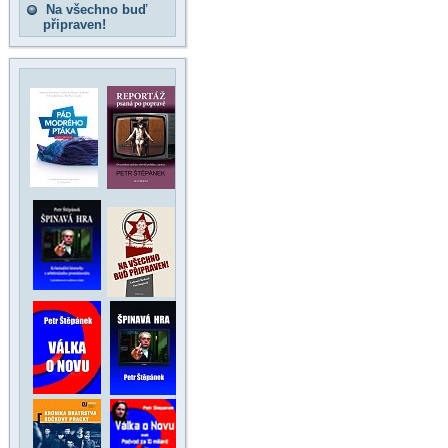
Na všechno buď
připraven!