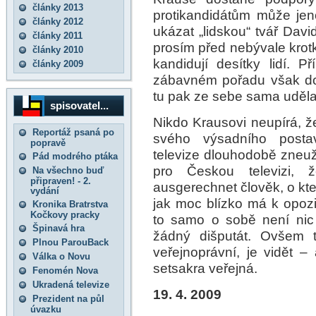
články 2013
protikandidátům může jeno
články 2012
ukázat „lidskou“ tvář Dav
články 2011
prosím před nebývale krotk
články 2010
kandidují desítky lidí. P
články 2009
zábavném pořadu však do
tu pak ze sebe sama udělala
spisovatel...
Nikdo Krausovi neupírá, že
Reportáž psaná po
svého výsadního posta
popravě
televize dlouhodobě zneužív
Pád modrého ptáka
pro Českou televizi, ž
Na všechno buď
připraven! - 2.
ausgerechnet člověk, o kte
vydání
jak moc blízko má k opozi
Kronika Bratrstva
Kočkovy pracky
to samo o sobě není nic 
Špinavá hra
žádný dišputát. Ovšem 
Plnou ParouBack
veřejnoprávní, je vidět –
Válka o Novu
setsakra veřejná.
Fenomén Nova
Ukradená televize
19. 4. 2009
Prezident na půl
úvazku