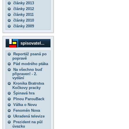
články 2013
články 2012
články 2011
články 2010
články 2009
spisovatel...
Reportáž psaná po
popravě
Pád modrého ptáka
Na všechno buď
připraven! - 2.
vydání
Kronika Bratrstva
Kočkovy pracky
Špinavá hra
Plnou ParouBack
Válka o Novu
Fenomén Nova
Ukradená televize
Prezident na půl
úvazku