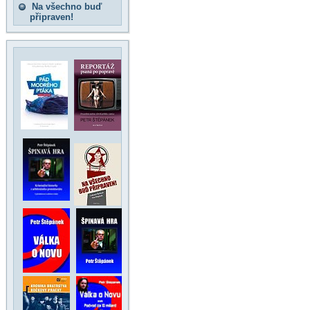
Na všechno buď
připraven!