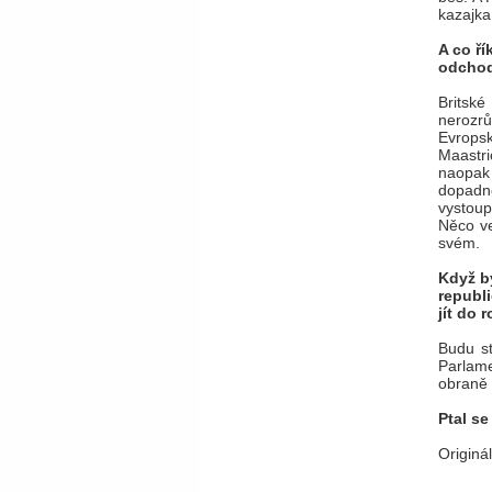
kazajka,
A co ří
odchod 
Britské
nerozrů
Evropsk
Maastr
naopak
dopadn
vystoup
Něco ve
svém.
Když b
republ
jít do 
Budu s
Parlame
obraně 
Ptal se
Originá