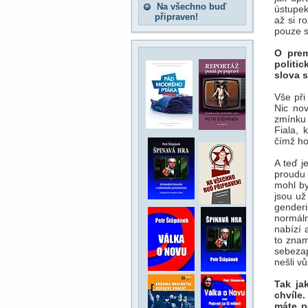
Na všechno buď
ústupek
připraven!
až si r
pouze s
O prem
politi
slova s
Vše při
Nic no
zmínku 
Fiala,
čímž ho 
A teď j
proudu 
mohl by
jsou už
gender
normáln
nabízí 
to znam
sebezap
nešli v
Tak ja
chvíle
máte p