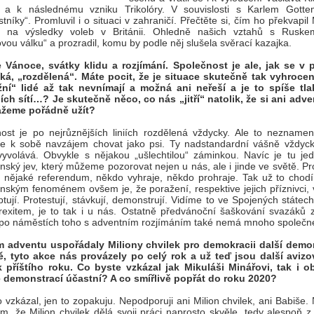
a k následnému vzniku Trikolóry. V souvislosti s Karlem Gotte
stníky“. Promluvil i o situaci v zahraničí. Přečtěte si, čím ho překvapil
á na výsledky voleb v Británii. Ohledně našich vztahů s Ruske
vou válku“ a prozradil, komu by podle něj slušela svěrací kazajka.
e Vánoce, svátky klidu a rozjímání. Společnost je ale, jak se v 
íká, „rozdělená“. Máte pocit, že je situace skutečně tak vyhroce
žní“ lidé až tak nevnímají a možná ani neřeší a je to spíše tla
ích sítí…? Je skutečně něco, co nás „jitří“ natolik, že si ani adve
žeme pořádně užít?
ost je po nejrůznějších liniích rozdělená vždycky. Ale to neznamen
se k sobě navzájem chovat jako psi. Ty nadstandardní vášně vždyc
vyvolává. Obvykle s nějakou „ušlechtilou“ záminkou. Navíc je tu je
nský jev, který můžeme pozorovat nejen u nás, ale i jinde ve světě. 
i nějaké referendum, někdo vyhraje, někdo prohraje. Tak už to chod
nským fenoménem ovšem je, že poražení, respektive jejich příznivci, 
tují. Protestují, stávkují, demonstrují. Vidíme to ve Spojených státech
rexitem, je to tak i u nás. Ostatně předvánoční šaškování svazáků z
 po náměstích toho s adventním rozjímáním také nemá mnoho společ
m adventu uspořádaly Miliony chvilek pro demokracii další demo
ě, tyto akce nás provázely po celý rok a už teď jsou další aviz
k příštího roku. Co byste vzkázal jak Mikuláši Minářovi, tak i 
e demonstrací účastní? A co smířlivě popřát do roku 2020?
o vzkázal, jen to zopakuju. Nepodporuji ani Milion chvilek, ani Babiše
ím, že Milion chvilek dělá svoji práci naprosto skvěle, tedy alespoň 