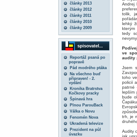
články 2013
Andrej 
prefere
články 2012
tolik, 
články 2011
pořádán
články 2010
lehký ž
články 2009
kterým 
tedy s
nevymys
spisovatel...
Podívej
ve spo
Reportáž psaná po
audity
popravě
Jsem s
Pád modrého ptáka
Zavzpom
Na všechno buď
toho ve
připraven! - 2.
policií
vydání
patrné
Kronika Bratrstva
lepším 
Kočkovy pracky
bude ob
Špinavá hra
Čapáku
Plnou ParouBack
Evrops
Válka o Novu
způsobe
trh, je
Fenomén Nova
druhého
Ukradená televize
Prezident na půl
Audity 
úvazku
jak upr