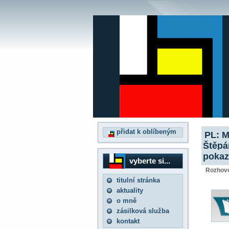
přidat k oblíbeným
PL: M
Štěpán
pokaz
vyberte si...
Rozhovo
titulní stránka
aktuality
o mně
zásilková služba
kontakt