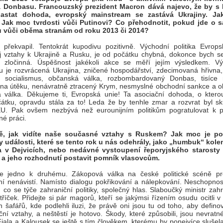
a Donbasu. Francouzský prezident Macron dává najevo, že by 
astat dohoda, evropský mainstream se zastává Ukrajiny. Ja
? Jak moc tvrdosti vůči Putinovi? Co přehodnotit, pokud jde o 
ku vůči oběma stranám od roku 2013 či 2014?
překvapil. Tentokrát kupodivu pozitivně. Východní politika Evrops
 vztahy k Ukrajině a Rusku, je od počátku chybná, dokonce bych se
že zločinná. Úspěšnost jakékoli akce se měří jejím výsledkem. V
 je rozvrácená Ukrajina, zničené hospodářství, zdecimovaná hřivna,
í socialismus, občanská válka, rozbombardovaný Donbas, tisíce 
 na útěku, nenávratně ztracený Krym, nesmyslné obchodní sankce a 
 válka. Děkujeme ti, Evropská unie! Ta asociační dohoda, o ktero
átku, opravdu stála za to! Leda že by tenhle zmar a rozvrat byl s
EU. Pak ovšem nezbývá než eurounijním politikům pogratulovat k p
é práci.
ě, jak vidíte naše současné vztahy s Ruskem? Jak moc je po
y události, které se tento rok u nás odehrály, jako „humbuk“ kol
 v Dejvicích, nebo nedávné vystoupení řeporyjského starosty
i a jeho rozhodnutí postavit pomník vlasovcům.
e jedno k druhému. Zákopová válka na české politické scéně p
ní nenávistí. Namísto dialogu pokřikování a nálepkování. Neschopnost
 co se týče zahraniční politiky, společný hlas. Slaboučký ministr zah
tříček. Přidejte si pár magorů, kteří se jakýmsi řízením osudu ocitli v
h šafářů, kde podlehli iluzi, že právě oni jsou tu od toho, aby defino
ční vztahy, a neštěstí je hotovo. Škody, které způsobili, jsou nevratn
Fiala a Kalousek se ještě s tím člověkem, kterému by ponejvíce slušel