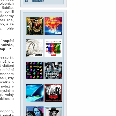
Trikolora
volebních
 Babiše,
í zvolili
nádherný
ělí lidé,
ho, a že
u. Tohle
í napětí
 hnízdo,
ítají…?
ezaprší.
 už je z
t vláčeni
h stíhání
v mnohem
asu, kdy
očátku o
 nýbrž v
myslným
je volný
klikou u
ingpong,
á nějaký