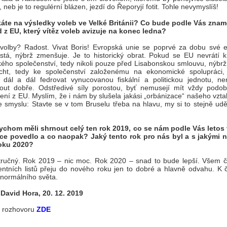
 neb je to regulérní blázen, jezdí do Řeporyjí fotit. Tohle nevymyslíš!
káte na výsledky voleb ve Velké Británii? Co bude podle Vás zname
z EU, který vítěz voleb avizuje na konec ledna?
 volby? Radost. Vivat Boris! Evropská unie se poprvé za dobu své e
stá, nýbrž zmenšuje. Je to historický obrat. Pokud se EU nevrátí 
ého společenství, tedy nikoli pouze před Lisabonskou smlouvu, nýbrž
icht, tedy ke společenství založenému na ekonomické spolupráci
 dál a dál fedrovat vynucovanou fiskální a politickou jednotu, n
out dobře. Odstředivé síly porostou, byť nemusejí mít vždy podo
ení z EU. Myslím, že i nám by slušela jakási „orbánizace“ našeho vzt
 smyslu: Stavte se v tom Bruselu třeba na hlavu, my si to stejně ud
ychom měli shrnout celý ten rok 2019, co se nám podle Vás letos
ice povedlo a co naopak? Jaký tento rok pro nás byl a s jakými 
roku 2020?
tručný. Rok 2019 – nic moc. Rok 2020 – snad to bude lepší. Všem 
ntních listů přeju do nového roku jen to dobré a hlavně odvahu. K
normálního světa.
 David Hora, 20. 12. 2019
l rozhovoru
ZDE