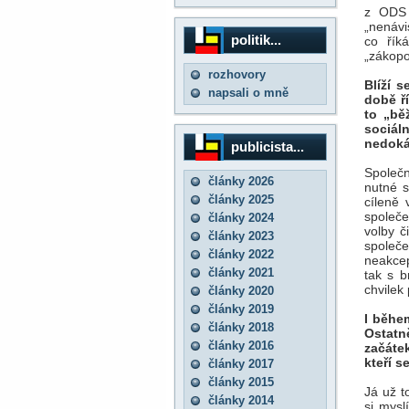
z ODS 
„nenávi
politik...
co řík
„zákopo
rozhovory
Blíží s
napsali o mně
době ř
to „bě
sociáln
nedoká
publicista...
Společn
články 2026
nutné 
články 2025
cíleně 
společe
články 2024
volby č
články 2023
společe
články 2022
neakcep
články 2021
tak s b
chvilek
články 2020
články 2019
I běhe
články 2018
Ostatn
články 2016
začáte
kteří s
články 2017
články 2015
Já už t
články 2014
si mysl