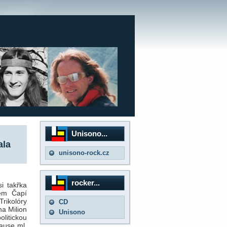
Unisono...
ala
unisono-rock.cz
rocker...
 takřka
nem Čapí
Trikolóry
CD
na Milion
Unisono
litickou
lause ml.