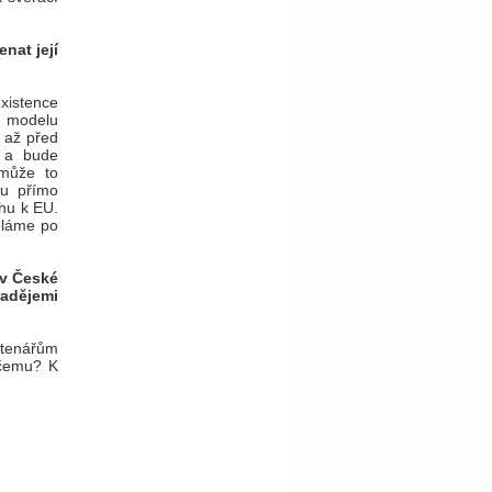
nat její
xistence
k modelu
 až před
, a bude
emůže to
bu přímo
ahu k EU.
ěláme po
 v České
nadějemi
čtenářům
 čemu? K