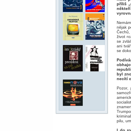
příliš
někteř
vyrovn
Nemám 
nějak p
Čechů, 
život r
se zvlá
ani tvář
se doko
Podívá
obhajo
republ
byl zn
necítí
Pozor,
samozř
americ
socialis
znamená
Trumpov
krimina
pilu, u
I do r