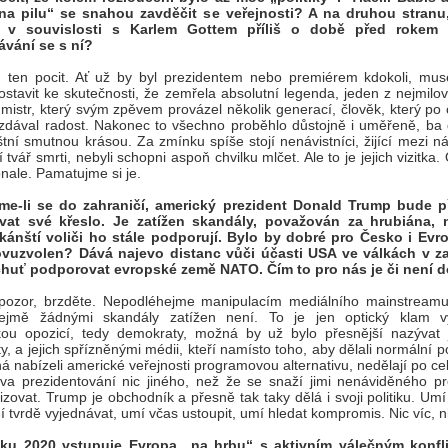
 „na pilu“ se snahou zavděčit se veřejnosti? A na druhou stranu,
í v souvislosti s Karlem Gottem příliš o době před rokem
ávání se s ní?
ten pocit. Ať už by byl prezidentem nebo premiérem kdokoli, mus
ostavit ke skutečnosti, že zemřela absolutní legenda, jeden z nejmilo
mistr, který svým zpěvem provázel několik generací, člověk, který po 
ozdával radost. Nakonec to všechno proběhlo důstojně i uměřeně, ba
štní smutnou krásou. Za zmínku spíše stojí nenávistníci, žijící mezi ná
í tvář smrti, nebyli schopni aspoň chvilku mlčet. Ale to je jejich vizitka.
nale. Pamatujme si je.
me-li se do zahraničí, americký prezident Donald Trump bude př
vat své křeslo. Je zatížen skandály, považován za hrubiána,
ikánští voliči ho stále podporují. Bylo by dobré pro Česko i Evr
ovuzvolen? Dává najevo distanc vůči účasti USA ve válkách v za
 chuť podporovat evropské země NATO. Čím to pro nás je či není 
 pozor, brzděte. Nepodléhejme manipulacím mediálního mainstream
ejmě žádnými skandály zatížen není. To je jen optický klam v
kou opozicí, tedy demokraty, možná by už bylo přesnější nazývat 
ty, a jejich spřízněnými médii, kteří namísto toho, aby dělali normální pol
 nabízeli americké veřejnosti programovou alternativu, nedělají po c
a prezidentování nic jiného, než že se snaží jimi nenáviděného pr
lizovat. Trump je obchodník a přesně tak taky dělá i svoji politiku. Umí 
mí tvrdě vyjednávat, umí včas ustoupit, umí hledat kompromis. Nic víc, n
oku 2020 vstupuje Evropa „na hrbu“ s aktivním válečným konfl