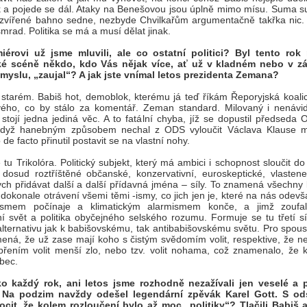
 a pojede se dál. Ataky na Benešovou jsou úplně mimo mísu. Suma 
ozvířené bahno sedne, nezbyde Chvilkařům argumentačně takřka nic.
mrad. Politika se má a musí dělat jinak.
iérovi už jsme mluvili, ale co ostatní politici? Byl tento rok
cké scéně někdo, kdo Vás nějak více, ať už v kladném nebo v 
myslu, „zaujal“? A jak jste vnímal letos prezidenta Zemana?
 starém. Babiš hot, demoblok, kterému já teď říkám Řeporyjská koalic
vého, co by stálo za komentář. Zeman standard. Milovaný i nenávi
stojí jedna jediná věc. A to fatální chyba, jíž se dopustil předseda
 když hanebným způsobem nechal z ODS vyloučit Václava Klause m
de facto přinutil postavit se na vlastní nohy.
e tu Trikolóra. Politický subjekt, který má ambici i schopnost sloučit d
dosud roztříštěné občanské, konzervativní, euroskeptické, vlasten
ch přidávat další a další přídavná jména – síly. To znamená všechny li
 dokonale otrávení všemi těmi -ismy, co jich jen je, které na nás odevš
ismem počínaje a klimatickým alarmismem konče, a jimž zoufa
í svět a politika obyčejného selského rozumu. Formuje se tu třetí sí
alternativu jak k babišovskému, tak antibabišovskému světu. Pro spous
ená, že už zase mají koho s čistým svědomím volit, respektive, že n
řením volit menší zlo, nebo tzv. volit nohama, což znamenalo, že 
ůbec.
ko každý rok, ani letos jsme rozhodně nezažívali jen veselé a 
. Na podzim navždy odešel legendární zpěvák Karel Gott. S o
ocit, že kolem rozloučení bylo až moc „politiky“? Tlačili Babiš