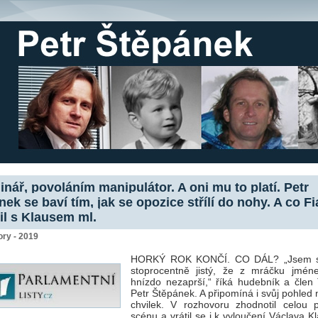
inář, povoláním manipulátor. A oni mu to platí. Petr
ek se baví tím, jak se opozice střílí do nohy. A co Fi
il s Klausem ml.
ry - 2019
HORKÝ ROK KONČÍ. CO DÁL? „Jsem si
stoprocentně jistý, že z mráčku jmé
hnízdo nezaprší,“ říká hudebník a člen 
Petr Štěpánek. A připomíná i svůj pohled 
chvilek. V rozhovoru zhodnotil celou po
scénu a vrátil se i k vyloučení Václava K