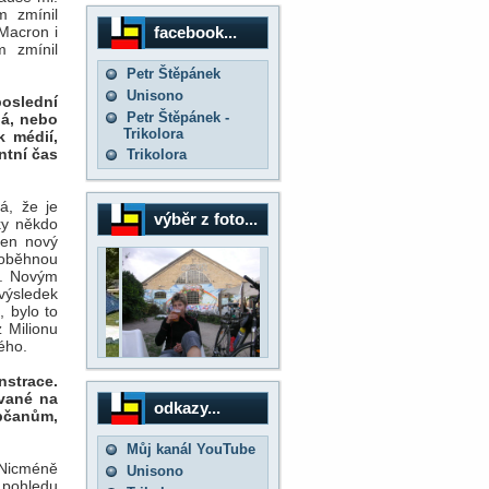
m zmínil
facebook...
 Macron i
m zmínil
Petr Štěpánek
Unisono
poslední
Petr Štěpánek -
ná, nebo
Trikolora
k médií,
ntní čas
Trikolora
á, že je
výběr z foto...
ky někdo
den nový
Proběhnou
í. Novým
výsledek
, bylo to
 Milionu
ného.
nstrace.
ované na
odkazy...
občanům,
Můj kanál YouTube
. Nicméně
Unisono
z pohledu