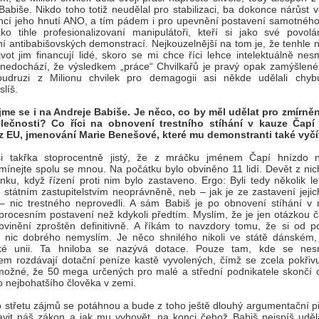
Babiše. Nikdo toho totiž neudělal pro stabilizaci, ba dokonce nárůst 
ncí jeho hnutí ANO, a tím pádem i pro upevnění postavení samotného
jako tihle profesionalizovaní manipulátoři, kteří si jako své povolán
í antibabišovských demonstrací. Nejkouzelnější na tom je, že tenhle 
ivot jim financují lidé, skoro se mi chce říci lehce intelektuálně nesm
nedochází, že výsledkem „práce“ Chvilkařů je pravý opak zamýšlené
oudruzi z Milionu chvilek pro demagogii asi někde udělali chyb
líš.
me se i na Andreje Babiše. Je něco, co by měl udělat pro zmírněn
lečnosti? Co říci na obnovení trestního stíhání v kauze Čapí
 z EU, jmenování Marie Benešové, které mu demonstranti také vyč
i takřka stoprocentně jistý, že z mráčku jménem Čapí hnízdo n
ínejte spolu se mnou. Na počátku bylo obviněno 11 lidí. Devět z nich
nku, když řízení proti nim bylo zastaveno. Ergo: Byli tedy několik le
 a státním zastupitelstvím neoprávněně, neb – jak je ze zastavení jejic
 – nic trestného neprovedli. A sám Babiš je po obnovení stíhání 
procesním postavení než kdykoli předtím. Myslím, že je jen otázkou č
vinění zproštěn definitivně. A říkám to navzdory tomu, že si od p
 nic dobrého nemyslím. Je něco shnilého nikoli ve státě dánském,
ké unii. Ta hniloba se nazývá dotace. Pouze tam, kde se nes
m rozdávají dotační peníze kastě vyvolených, čímž se zcela pokřivu
 možné, že 50 mega určených pro malé a střední podnikatele skončí o
 nejbohatšího člověka v zemi.
o střetu zájmů se potáhnou a bude z toho ještě dlouhý argumentační p
avit náš zákon a jak mu vyhovět, na konci čehož Babiš nejspíš uděl