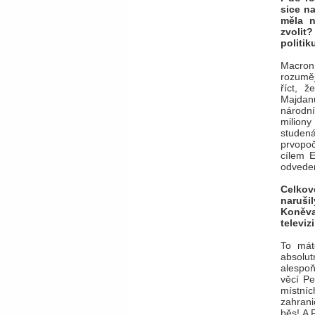
sice n
měla n
zvolit
politi
Macron 
rozuměj
říct, 
Majdanu
národn
miliony
studená
prvopoč
cílem 
odveden
Celkov
narušil
Koněva
televiz
To mát
absolut
alespoň
věcí Pe
místníc
zahrani
běs! A 