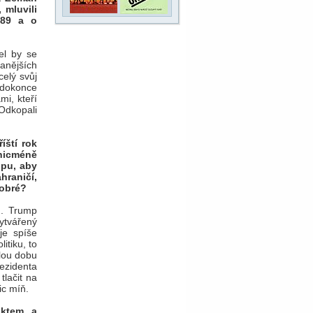
 mluvili
 89 a o
el by se
vanějších
celý svůj
 dokonce
mi, kteří
 Odkopali
íští rok
 nicméně
opu, aby
hraničí,
dobré?
u. Trump
ytvářený
je spíše
itiku, to
elou dobu
ezidenta
tlačit na
ic míň.
iktem, a