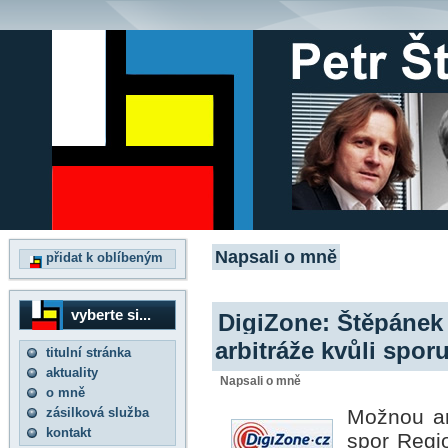
Napsali o mně
přidat k oblíbeným
vyberte si...
DigiZone: Štěpánek
arbitráže kvůli spor
titulní stránka
aktuality
Napsali o mně
o mně
zásilková služba
Možnou ar
kontakt
spor Regio