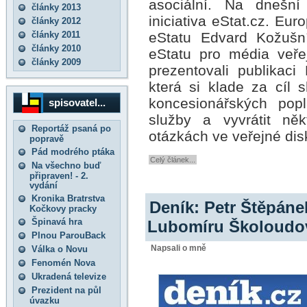
asociální. Na dnešní
články 2013
iniciativa eStat.cz. Eu
články 2012
články 2011
eStatu Edvard Kožušn
články 2010
eStatu pro média veře
články 2009
prezentovali publikaci
která si klade za cíl 
koncesionářských pop
spisovatel...
služby a vyvrátit ně
Reportáž psaná po
otázkách ve veřejné disk
popravě
Pád modrého ptáka
Celý článek...
Na všechno buď
připraven! - 2.
vydání
Kronika Bratrstva
Deník: Petr Štěpánek
Kočkovy pracky
Špinavá hra
Lubomíru Školoudo
Plnou ParouBack
Napsali o mně
Válka o Novu
Fenomén Nova
Ukradená televize
Prezident na půl
úvazku