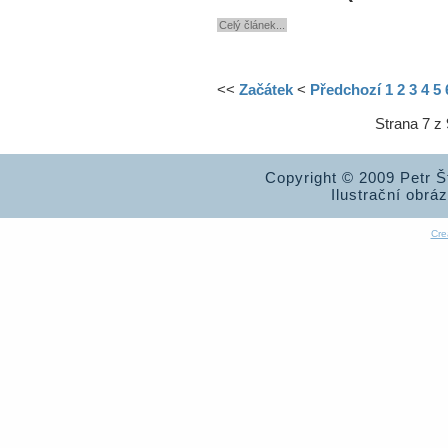
Celý článek...
<<
Začátek
<
Předchozí
1
2
3
4
5
Strana 7 z 
Copyright © 2009 Petr 
Ilustrační obrá
Cre