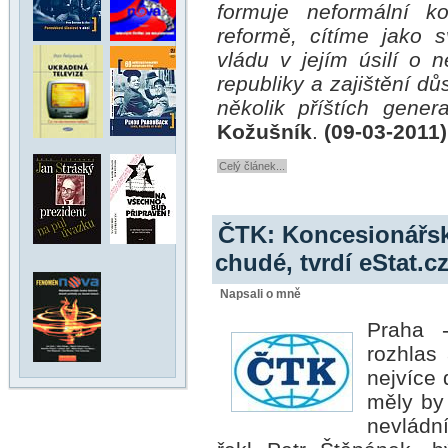
formuje neformální k
reformě, cítíme jako s
vládu v jejím úsilí o
republiky a zajištění dů
několik příštích genera
Kožušník
.
(09-03-2011)
Celý článek...
ČTK: Koncesionářsk
chudé, tvrdí eStat.c
Napsali o mně
Praha 
rozhlas 
nejvíce 
měly by 
nevládn