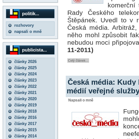
komerční 
Rady Českého teleko
politik...
Štěpánek. Uvedl to v re
rozhovory
Česká média. Arbitráž,
napsali o mně
něho mohl způsobit fakt
nebudou moci připojovat
11-2011)
publicista...
Celý článek...
články 2026
články 2025
články 2024
Česká média: Kudy 
články 2023
články 2022
médií veřejné služb
články 2021
články 2020
Napsali o mně
články 2019
Fung
články 2018
články 2016
moh
články 2017
konc
články 2015
neef
články 2014