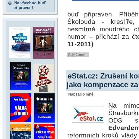
Na všechno buď
připraven!
buď připraven. Příbě
Školouda - kreslíře,
nesmírně moudrého c
humor – přichází za č
11-2011)
Celý článek...
eStat.cz: Zrušení k
jako kompenzace za
Napsali o mně
Na mimoř
Štrasburk
ODS sp
Edvarde
reformních kroků vlád