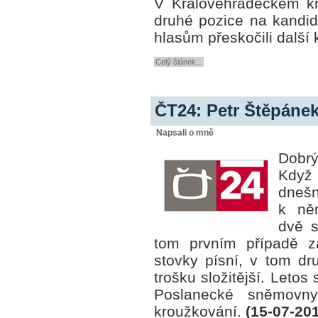
V Královéhradeckém kr
druhé pozice na kandid
hlasům přeskočili další 
Celý článek...
ČT24: Petr Štěpánek
Napsali o mně
Dobrý
Kdy
dnešn
k ně
dvě s
tom prvním případě z
stovky písní, v tom d
trošku složitější. Leto
Poslanecké sněmovny
kroužkování.
(15-07-20