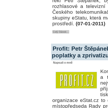
řekl Petr Štěpánek, 
rozhlasové a televizní
Českého telekomunikač
skupiny eStatu, která 
prostředí.
(07-01-2011)
Celý článek...
Profit: Petr Štěpán
poplatky a zprivati
Napsali o mně
Kon
a t
ne
př
ti
organizace eStat.cz to
místopředseda Rady pro