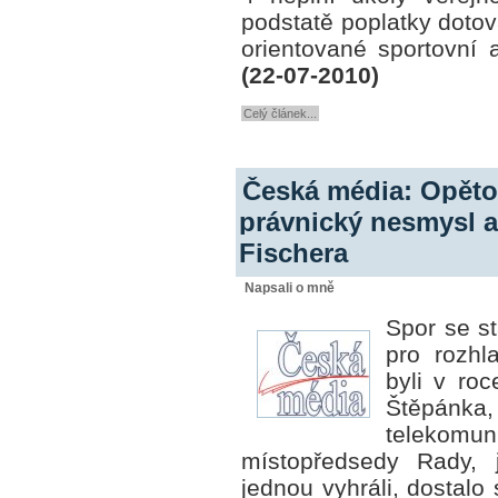
podstatě poplatky doto
orientované sportovní 
(22-07-2010)
Celý článek...
Česká média: Opěto
právnický nesmysl a
Fischera
Napsali o mně
Spor se s
pro rozhla
byli v ro
Štěpán
telekomu
místopředsedy Rady, 
jednou vyhráli, dostalo