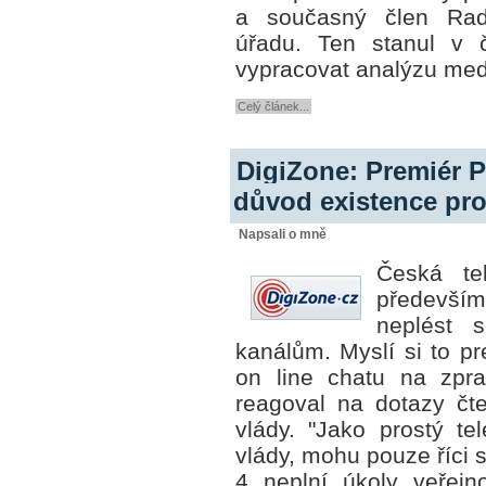
a současný člen Rad
úřadu. Ten stanul v 
vypracovat analýzu medi
Celý článek...
DigiZone: Premiér P
důvod existence pr
Napsali o mně
Česká te
především
neplést 
kanálům. Myslí si to p
on line chatu na zpra
reagoval na dotazy čt
vlády. "Jako prostý te
vlády, mohu pouze říci 
4 neplní úkoly veřejn