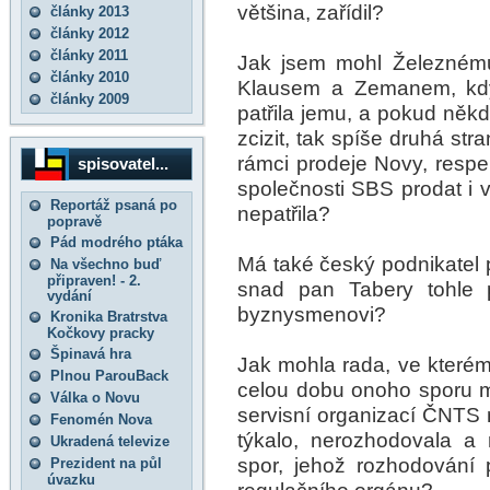
většina, zařídil?
články 2013
články 2012
články 2011
Jak jsem mohl Železnému
články 2010
Klausem a Zemanem, když
články 2009
patřila jemu, a pokud někd
zcizit, tak spíše druhá st
rámci prodeje Novy, respek
spisovatel...
společnosti SBS prodat i v
Reportáž psaná po
nepatřila?
popravě
Pád modrého ptáka
Má také český podnikatel 
Na všechno buď
připraven! - 2.
snad pan Tabery tohle 
vydání
byznysmenovi?
Kronika Bratrstva
Kočkovy pracky
Špinavá hra
Jak mohla rada, ve kterém
Plnou ParouBack
celou dobu onoho sporu m
Válka o Novu
servisní organizací ČNTS 
Fenomén Nova
týkalo, nerozhodovala a
Ukradená televize
spor, jehož rozhodování 
Prezident na půl
úvazku