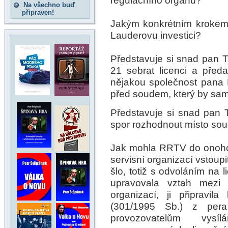
regulačního orgánu?
Na všechno buď
připraven!
Jakým konkrétním krokem
Lauderovu investici?
Představuje si snad pan T
21 sebrat licenci a předa
nějakou společnost pana 
před soudem, který by sa
Představuje si snad pan
spor rozhodnout místo so
Jak mohla RRTV do onoho 
servisní organizací vstoupit
šlo, totiž s odvoláním na 
upravovala vztah mezi d
organizací, ji připravi
(301/1995 Sb.) z per
provozovatelům vysí