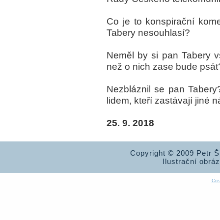
Co je to konspirační kom
Tabery nesouhlasí?
Neměl by si pan Tabery v
než o nich zase bude psát
Nezbláznil se pan Tabery
lidem, kteří zastávají jiné
25. 9. 2018
Copyright © 2009 Petr 
Ilustrační obrá
Cre