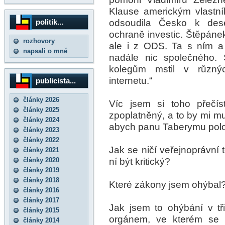
Klause americkým vlastn
odsoudila Česko k dese
politik...
ochraně investic. Štěpáne
rozhovory
ale i z ODS. Ta s ním a
napsali o mně
nadále nic společného.
kolegům mstil v různý
internetu.“
publicista...
články 2026
Víc jsem si toho přečís
články 2025
zpoplatněný, a to by mi mu
články 2024
abych panu Taberymu polož
články 2023
články 2022
Jak se ničí veřejnoprávní 
články 2021
ní být kritický?
články 2020
články 2019
články 2018
Které zákony jsem ohýbal
články 2016
články 2017
Jak jsem to ohýbání v tři
články 2015
orgánem, ve kterém se 
články 2014