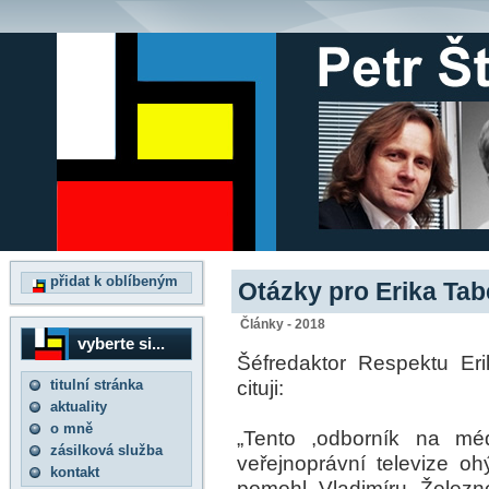
přidat k oblíbeným
Otázky pro Erika Ta
Články - 2018
vyberte si...
Šéfredaktor Respektu Er
cituji:
titulní stránka
aktuality
o mně
„Tento ,odborník na méd
zásilková služba
veřejnoprávní televize o
kontakt
pomohl Vladimíru Želez