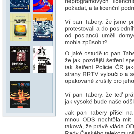
neprogramových licenční
požádat, a ta licenční pod
Ví pan Tabery, že jsme pro
protestovali a do poslední
od poslanců uměli domys
mohla způsobit?
O jaké ostudě to pan Tabe
že jak pozdější šetření sp
tak šetření Policie ČR jak
strany RRTV vyloučilo a 
opakovaně zrušily pro jeh
Ví pan Tabery, že teď prá
jak vysoké bude naše odš
Jak pan Tabery přišel n
mnou ODS nechtěla mít n
taková, že právě vláda O
Rady Českého telekomuni