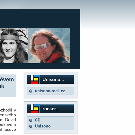
hněvem
Unisono...
ik
unisono-rock.cz
rocker...
ozhodli v
jenského
ec David
CD
bookovém
Unisono
ozhlasové