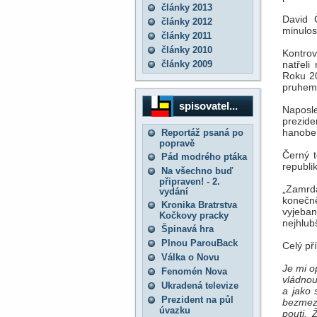
články 2013
David Č
články 2012
minulos
články 2011
články 2010
Kontrov
články 2009
natřeli
Roku 20
pruhem.
spisovatel...
Naposle
prezide
hanoben
Reportáž psaná po
popravě
Černý t
Pád modrého ptáka
republi
Na všechno buď
připraven! - 2.
„Zamrda
vydání
konečně
Kronika Bratrstva
vyjeban
Kočkovy pracky
nejhlub
Špinavá hra
Plnou ParouBack
Celý př
Válka o Novu
Je mi o
Fenomén Nova
vládnou
Ukradená televize
a jako 
Prezident na půl
bezmezn
úvazku
pouti. 