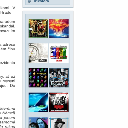
Trikolora
ikami. V
k Hradu.
amarádem
skandál.
invazním
na adresu
ném činu
rezidenta
y, ať už
urvysyni
ujou. Do
 kterému
a Němci)
et jenom
á samotné
do rukou