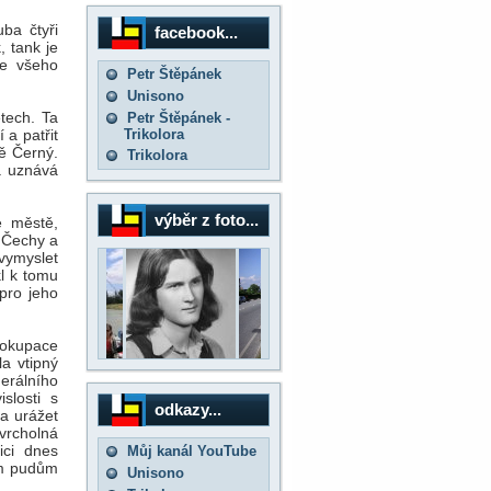
uba čtyři
facebook...
 tank je
le všeho
Petr Štěpánek
Unisono
tech. Ta
Petr Štěpánek -
Trikolora
 a patřit
ně Černý.
Trikolora
a uznává
výběr z foto...
e městě,
i Čechy a
vymyslet
kl k tomu
pro jeho
 okupace
a vtipný
erálního
slosti s
odkazy...
a urážet
 vrcholná
ici dnes
Můj kanál YouTube
ším pudům
Unisono