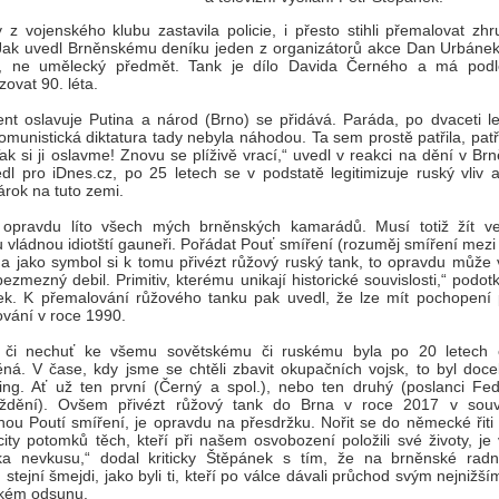
ty z vojenského klubu zastavila policie, i přesto stihli přemalovat zhr
Jak uvedl Brněnskému deníku jeden z organizátorů akce Dan Urbánek,
, ne umělecký předmět. Tank je dílo Davida Černého a má pod
zovat 90. léta.
ent oslavuje Putina a národ (Brno) se přidává. Paráda, po dvaceti le
omunistická diktatura tady nebyla náhodou. Ta sem prostě patřila, patří
ak si ji oslavme! Znovu se plíživě vrací,“ uvedl v reakci na dění v Br
dl pro iDnes.cz, po 25 letech se v podstatě legitimizuje ruský vliv 
árok na tuto zemi.
 opravdu líto všech mých brněnských kamarádů. Musí totiž žít v
 vládnou idiotští gauneři. Pořádat Pouť smíření (rozuměj smíření mez
a jako symbol si k tomu přivézt růžový ruský tank, to opravdu může 
ezmezný debil. Primitiv, kterému unikají historické souvislosti,“ podot
k. K přemalování růžového tanku pak uvedl, že lze mít pochopení 
vání v roce 1990.
 či nechuť ke všemu sovětskému či ruskému byla po 20 letech
ná. V čase, kdy jsme se chtěli zbavit okupačních vojsk, to byl docel
ng. Ať už ten první (Černý a spol.), nebo ten druhý (poslanci Fed
ždění). Ovšem přivézt růžový tank do Brna v roce 2017 v souvi
ou Poutí smíření, je opravdu na přesdržku. Nořit se do německé řiti 
city potomků těch, kteří při našem osvobození položili své životy, je
dka nevkusu,“ dodal kriticky Štěpánek s tím, že na brněnské radn
 stejní šmejdi, jako byli ti, kteří po válce dávali průchod svým nejniž
okém odsunu.