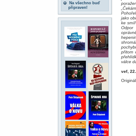
Na všechno buď
poražen
připraven!
„Čekám 
Pohořel
jako ob
ke smíř
Odpor 
oprávně
hepeni
shromá
pochybn
přitom 
přehlíd
válce d
vef, 22
Originá