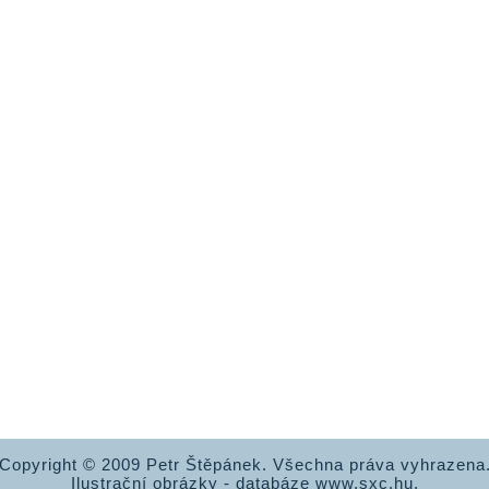
Copyright © 2009 Petr Štěpánek. Všechna práva vyhrazena
Ilustrační obrázky - databáze www.sxc.hu.