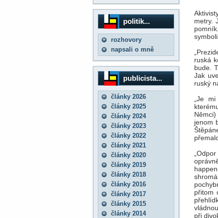
Aktivis
politik...
metry. 
pomník
symboli
rozhovory
napsali o mně
„Prezid
ruská k
bude. T
Jak uve
publicista...
ruský n
články 2026
„Je mi
články 2025
kterému
Němci) 
články 2024
jenom b
články 2023
Štěpáne
články 2022
přemalo
články 2021
„Odpor
články 2020
oprávně
články 2019
happeni
články 2018
shromá
články 2016
pochybn
přitom 
články 2017
přehlí
články 2015
vládnou
články 2014
při div