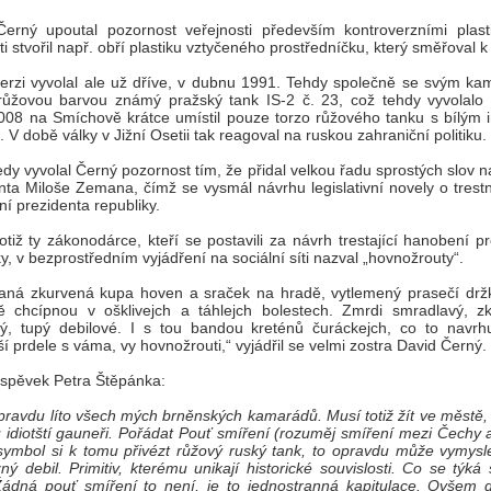
erný upoutal pozornost veřejnosti především kontroverzními plast
ti stvořil např. obří plastiku vztyčeného prostředníčku, který směřoval 
erzi vyvolal ale už dříve, v dubnu 1991. Tehdy společně se svým k
 růžovou barvou známý pražský tank IS-2 č. 23, což tehdy vyvolalo 
08 na Smíchově krátce umístil pouze torzo růžového tanku s bílým 
 V době války v Jižní Osetii tak reagoval na ruskou zahraniční politiku.
dy vyvolal Černý pozornost tím, že přidal velkou řadu sprostých slov 
nta Miloše Zemana, čímž se vysmál návrhu legislativní novely o trest
í prezidenta republiky.
otiž ty zákonodárce, kteří se postavili za návrh trestající hanobení p
ky, v bezprostředním vyjádření na sociální síti nazval „hovnožrouty“.
ná zkurvená kupa hoven a sraček na hradě, vytlemený prasečí držk
 chcípnou v ošklivejch a táhlejch bolestech. Zmrdi smradlavý, zk
ý, tupý debilové. I s tou bandou kreténů čuráckejch, co to navrh
ší prdele s váma, vy hovnožrouti,“ vyjádřil se velmi zostra David Černý.
íspěvek Petra Štěpánka:
pravdu líto všech mých brněnských kamarádů. Musí totiž žít ve městě,
 idiotští gauneři. Pořádat Pouť smíření (rozuměj smíření mezi Čechy 
symbol si k tomu přivézt růžový ruský tank, to opravdu může vymysl
ý debil. Primitiv, kterému unikají historické souvislosti. Co se týk
Žádná pouť smíření to není, je to jednostranná kapitulace. Ovšem 