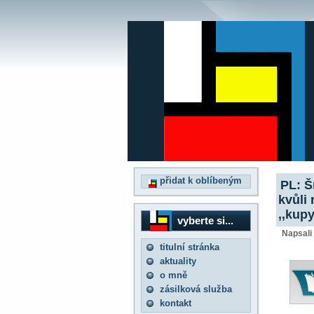
přidat k oblíbeným
PL: Š
kvůli
,,kup
vyberte si...
Napsali
titulní stránka
aktuality
o mně
zásilková služba
kontakt