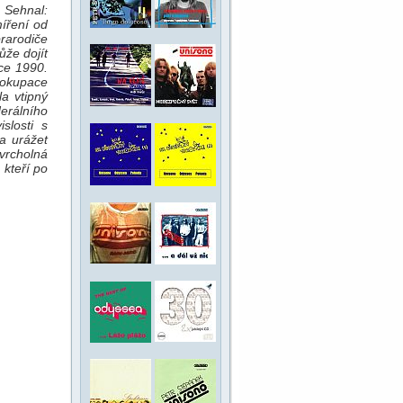
 Sehnal:
íření od
prarodiče
že dojít
ce 1990.
okupace
a vtipný
erálního
slosti s
a urážet
 vrcholná
 kteří po