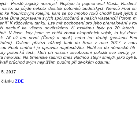
ých. Prostě logický nesmysl. Nejlépe to pojmenoval Vlasta Vlastimil
na to, až půjde několik desítek potomků Sudetských Němců Pouť sm
ic ke Kounicovým kolejím, kam se po mnoho roků chodili bavit jejich 
čané Brna popravami svých spoluobčanů a našich vlastenců! Potom mů
ení!“ K růžovému tanku. Lze mít pochopení pro jeho přemalování v ro
či nechuť ke všemu sovětskému či ruskému byly po 20 letech 
né. V čase, kdy jsme se chtěli zbavit okupačních vojsk, to byl docel
nk. Ať už ten první (Černý a spol.) nebo ten druhý (poslanci Fed
ždění). Ovšem přivézt růžový tank do Brna v roce 2017 v souvi
ou Poutí smíření je opravdu napřesdržku. Nořit se do německé řiti 
city potomků těch, kteří při našem osvobození položili své životy, je
ka nevkusu. Na brněnské radnici dnes vládnou stejní šmejdi, jako byli ti,
ávali průchod svým nejnižším pudům při divokém odsunu.
. 5. 2017
l článku
ZDE