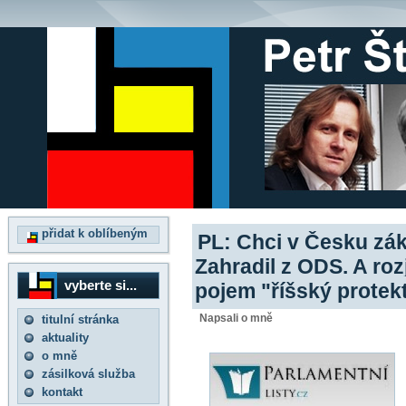
přidat k oblíbeným
PL: Chci v Česku zák
Zahradil z ODS. A roz
vyberte si...
pojem "říšský protek
Napsali o mně
titulní stránka
aktuality
o mně
zásilková služba
kontakt