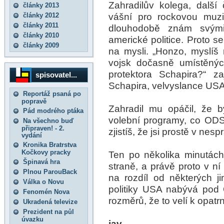
Zahradilův kolega, dalš
články 2013
vášní pro rockovou muzi
články 2012
články 2011
dlouhodobě znám svými
články 2010
americké politice. Proto s
články 2009
na mysli. „Honzo, myslíš
vojsk dočasně umístěnýc
protektora Schapira?“ z
spisovatel...
Schapira, velvyslance USA
Reportáž psaná po
popravě
Zahradil mu opáčil, že 
Pád modrého ptáka
volební programy, co ODS
Na všechno buď
připraven! - 2.
zjistíš, že jsi prostě v ne
vydání
Kronika Bratrstva
Kočkovy pracky
Ten po několika minutách
Špinavá hra
straně, a právě proto v ní
Plnou ParouBack
na rozdíl od některých j
Válka o Novu
politiky USA nabývá pod
Fenomén Nova
rozměrů, že to velí k opatr
Ukradená televize
Prezident na půl
úvazku
jav