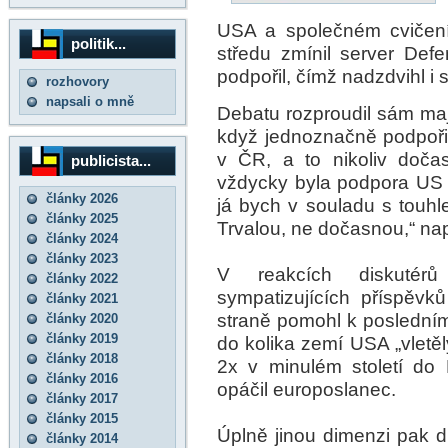
USA a společném cvičen
politik...
středu zmínil server Def
podpořil, čímž nadzdvihl i 
rozhovory
napsali o mně
Debatu rozproudil sám maj
když jednoznačně podpoři
v ČR, a to nikoliv dočas
publicista...
vždycky byla podpora US r
články 2026
já bych v souladu s touhle
články 2025
Trvalou, ne dočasnou,“ na
články 2024
články 2023
V reakcích diskutér
články 2022
sympatizujících příspěvků
články 2021
straně pomohl k posledním
články 2020
články 2019
do kolika zemí USA „vletěl
články 2018
2x v minulém století do 
články 2016
opáčil europoslanec.
články 2017
články 2015
Úplně jinou dimenzi pak di
články 2014