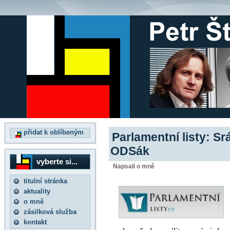
přidat k oblíbeným
Parlamentní listy: Srá
ODSák
vyberte si...
Napsali o mně
titulní stránka
aktuality
o mně
zásilková služba
kontakt