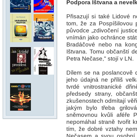
Podpora Ištvana a nevel
Přisazují si také Lidové 
tom, že za Pospíšilovou 
původce „zdivočení justice
vnímán jako ochránce stá
Bradáčové nebo na kong
Ištvana. Tomu občanští de
Petra Nečase," stojí v LN.
Dílem se na poslancově d
jeho údajná ne příliš velk
tvrdé vnitrostranické d
předsedy strany, občanš
zkušenostech odmítají věři
jakým bylo třeba grilov
sněmovnou kvůli aféře 
nepomáhal straně tvořit kri
tím, že dobré vztahy nem
Nečasem a svou osobní