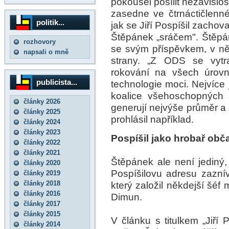
pokoušel posílit nezávislo
zasedne ve čtrnáctičlen
politik...
jak se Jiří Pospíšil zacho
Štěpánek „sráčem". Štěp
rozhovory
se svým příspěvkem, v n
napsali o mně
strany. „Z ODS se vytra
rokování na všech úrov
publicista...
technologie moci. Nejvíce 
koalice všehoschopných 
články 2026
generují nejvýše průměr a 
články 2025
prohlásil například.
články 2024
články 2023
Pospíšil jako hrobař ob
články 2022
články 2021
Štěpánek ale není jediný, 
články 2020
Pospíšilovu adresu zaznív
články 2019
články 2018
který založil někdejší šéf
články 2016
Dimun.
články 2017
články 2015
V článku s titulkem „Jiří 
články 2014