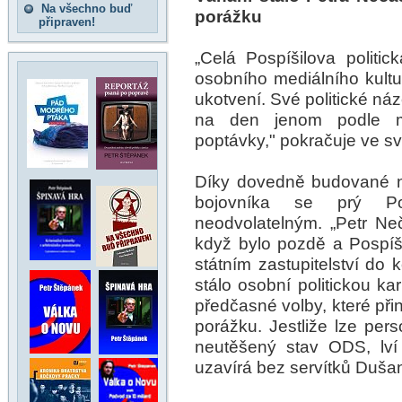
Na všechno buď
porážku
připraven!
„Celá Pospíšilova politic
osobního mediálního kultu
ukotvení. Své politické ná
na den jenom podle mo
poptávky," pokračuje ve sv
Díky dovedně budované n
bojovníka se prý Pos
neodvolatelným. „Petr Ne
když bylo pozdě a Pospíši
státním zastupitelství do
stálo osobní politickou ka
předčasné volby, které př
porážku. Jestliže lze per
neutěšený stav ODS, lví
uzavírá bez servítků Duša