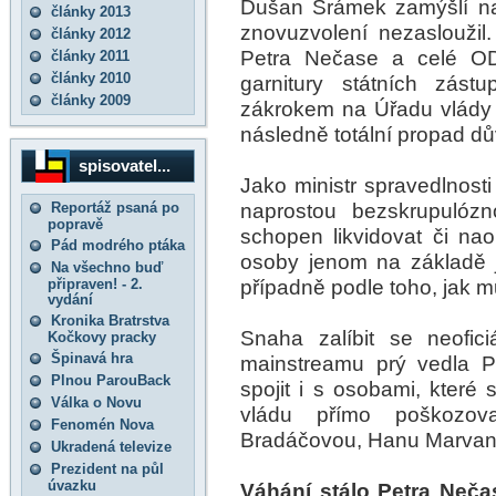
Dušan Šrámek zamýšlí nad
články 2013
znovuzvolení nezasloužil.
články 2012
Petra Nečase a celé OD
články 2011
články 2010
garnitury státních zást
články 2009
zákrokem na Úřadu vlády
následně totální propad dů
spisovatel...
Jako ministr spravedlnosti
naprostou bezskrupulózn
Reportáž psaná po
popravě
schopen likvidovat či nao
Pád modrého ptáka
osoby jenom na základě j
Na všechno buď
případně podle toho, jak m
připraven! - 2.
vydání
Kronika Bratrstva
Snaha zalíbit se neofic
Kočkovy pracky
Špinavá hra
mainstreamu prý vedla P
Plnou ParouBack
spojit i s osobami, kter
Válka o Novu
vládu přímo poškozova
Fenomén Nova
Bradáčovou, Hanu Marvan
Ukradená televize
Prezident na půl
úvazku
Váhání stálo Petra Neča