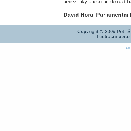
peněženky budou bít do roztrhá
David Hora, Parlamentní li
Copyright © 2009 Petr 
Ilustrační obrá
Cre