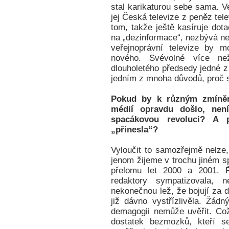
stal karikaturou sebe sama. V
jej Česká televize z peněz tele
tom, takže ještě kasíruje dot
na „dezinformace“, nezbývá ne
veřejnoprávní televize by 
nového. Svévolné více ne
dlouholetého předsedy jedné z
jedním z mnoha důvodů, proč s
Pokud by k různým zmíně
médií opravdu došlo, nen
spacákovou revoluci? A 
„přinesla“?
Vyloučit to samozřejmě nelze
jenom žijeme v trochu jiném s
přelomu let 2000 a 2001. Ř
redaktory sympatizovala, n
nekonečnou lež, že bojují za 
již dávno vystřízlivěla. Žá
demagogii nemůže uvěřit. Což
dostatek bezmozků, kteří s