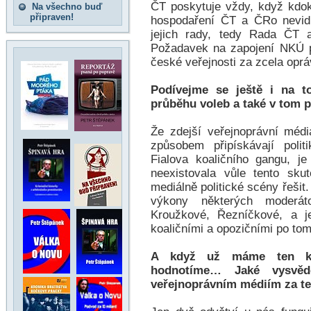
ČT poskytuje vždy, když kdok
Na všechno buď
připraven!
hospodaření ČT a ČRo nevidí
jejich rady, tedy Rada ČT 
Požadavek na zapojení NKÚ pr
české veřejnosti za zcela opr
Podívejme se ještě i na to
průběhu voleb a také v tom 
Že zdejší veřejnoprávní méd
způsobem připískávají poli
Fialova koaličního gangu, j
neexistovala vůle tento skut
mediálně politické scény řešit
výkony některých moderát
Kroužkové, Řezníčkové, a je
koaličními a opozičními po tom
A když už máme ten kon
hodnotíme… Jaké vysvědč
veřejnoprávním médiím za te