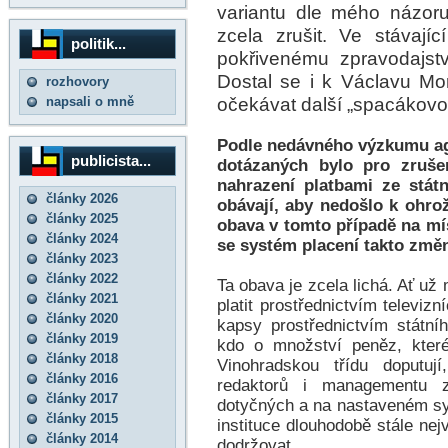
variantu dle mého názoru 
zcela zrušit. Ve stávají
politik...
pokřivenému zpravodajstv
Dostal se i k Václavu Mor
rozhovory
očekávat další „spacákovo
napsali o mně
Podle nedávného výzkumu ag
publicista...
dotázaných bylo pro zrušen
nahrazení platbami ze stát
články 2026
obávají, aby nedošlo k ohrož
články 2025
obava v tomto případě na mí
články 2024
se systém placení takto změn
články 2023
články 2022
Ta obava je zcela lichá. Ať u
články 2021
platit prostřednictvím televiz
články 2020
kapsy prostřednictvím státní
články 2019
kdo o množství peněz, kter
články 2018
Vinohradskou třídu doputují
články 2016
redaktorů i managementu z
články 2017
dotyčných a na nastaveném sy
články 2015
instituce dlouhodobě stále ne
články 2014
dodržovat.