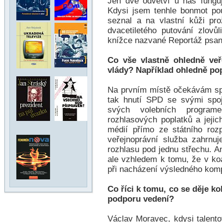
Jen dvě odvětví u nás fungují
Kdysi jsem tenhle bonmot p
seznal a na vlastní kůži pro
dvacetiletého putování zlovůl
knížce nazvané Reportáž psan
Co vše vlastně ohledně veř
vlády? Například ohledně po
Na prvním místě očekávám spl
tak hnutí SPD se svými spo
svých volebních programe
rozhlasových poplatků a jeji
médií přímo ze státního rozp
veřejnoprávní služba zahrnu
rozhlasu pod jednu střechu. A
ale vzhledem k tomu, že v ko
při nacházení výsledného komp
Co říci k tomu, co se děje k
podporu vedení?
Václav Moravec, kdysi talent