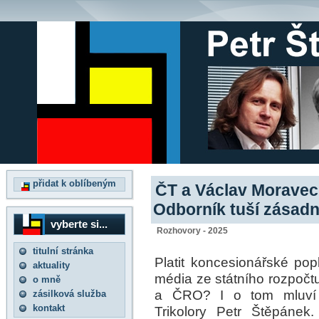
přidat k oblíbeným
ČT a Václav Moravec:
Odborník tuší zásad
vyberte si...
Rozhovory - 2025
titulní stránka
Platit koncesionářské pop
aktuality
média ze státního rozpočt
o mně
a ČRO? I o tom mluví 
zásilková služba
kontakt
Trikolory Petr Štěpáne