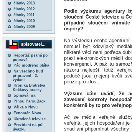
články 2013
články 2012
Podle výzkumu agentury by
články 2011
sloučení České televize a Če
články 2010
případné sloučení vnímáte
články 2009
úspory?
Na výsledku onoho agenturní 
spisovatel...
nemusí být kdovíjaký mediáln
některé věci není potřeba dub
Reportáž psaná po
praxi elektronických médií d
popravě
konvergenci. A pak tu samoz
Pád modrého ptáka
názoru nejlepší, totiž veřej
Na všechno buď
podobě jsou (nejen) kvůli sv
připraven! - 2.
vydání
pouze pro zlost.
Kronika Bratrstva
Kočkovy pracky
Výzkum dále uvádí, že a
Špinavá hra
zavedení kontroly hospoda
Plnou ParouBack
konkrétně by to pro veřejno
Válka o Novu
Fenomén Nova
Ač se média veřejné služb
Ukradená televize
veřejná, jejich hospodaření j
Prezident na půl
snad ani připomínat všechny
úvazku